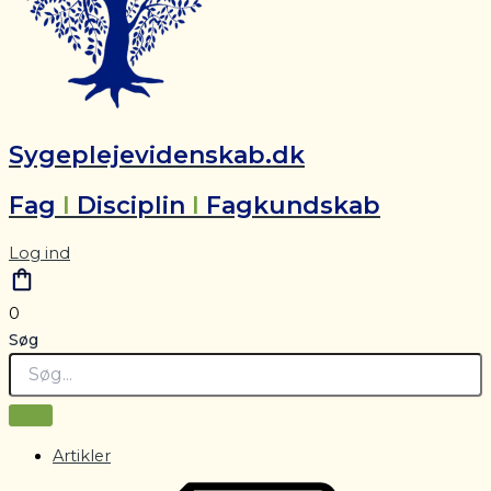
Sygeplejevidenskab.dk
Fag
I
Disciplin
I
Fagkundskab
Log ind
0
Søg
Artikler