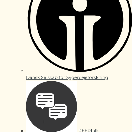
Dansk Selskab for Sygeplejeforskning
PEEPtalk