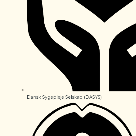
Dansk Sygepleje Selskab (DASYS)