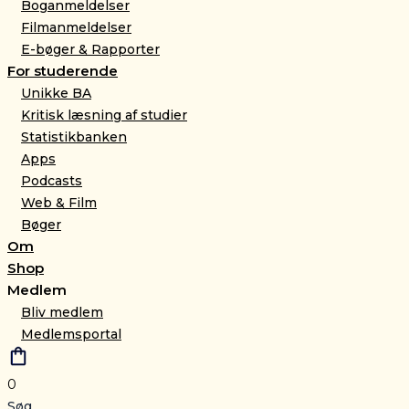
Boganmeldelser
Filmanmeldelser
E-bøger & Rapporter
For studerende
Unikke BA
Kritisk læsning af studier
Statistikbanken
Apps
Podcasts
Web & Film
Bøger
Om
Shop
Medlem
Bliv medlem
Medlemsportal
0
Søg