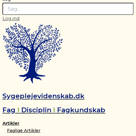
Log ind
Sygeplejevidenskab.dk
Fag
I
Disciplin
I
Fagkundskab
Artikler
Faglige Artikler