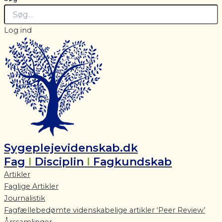
Log ind
Sygeplejevidenskab.dk
Fag
I
Disciplin
I
Fagkundskab
Artikler
Faglige Artikler
Journalistik
Fagfællebedømte videnskabelige artikler ‘Peer Review’