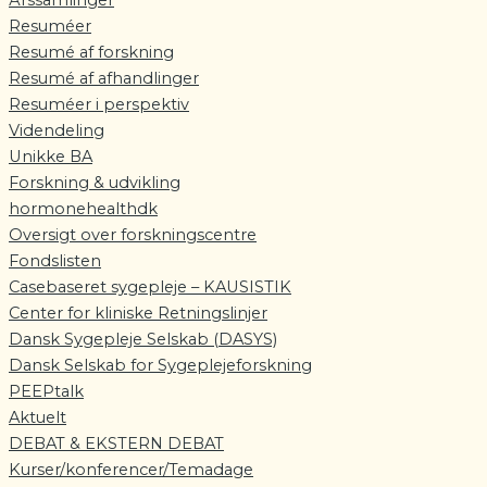
Årssamlinger
Resuméer
Resumé af forskning
Resumé af afhandlinger
Resuméer i perspektiv
Videndeling
Unikke BA
Forskning & udvikling
hormonehealthdk
Oversigt over forskningscentre
Fondslisten
Casebaseret sygepleje – KAUSISTIK
Center for kliniske Retningslinjer
Dansk Sygepleje Selskab (DASYS)
Dansk Selskab for Sygeplejeforskning
PEEPtalk
Aktuelt
DEBAT & EKSTERN DEBAT
Kurser/konferencer/Temadage