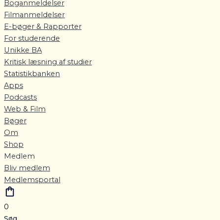
Boganmeldelser
Filmanmeldelser
E-bøger & Rapporter
For studerende
Unikke BA
Kritisk læsning af studier
Statistikbanken
Apps
Podcasts
Web & Film
Bøger
Om
Shop
Medlem
Bliv medlem
Medlemsportal
0
Søg