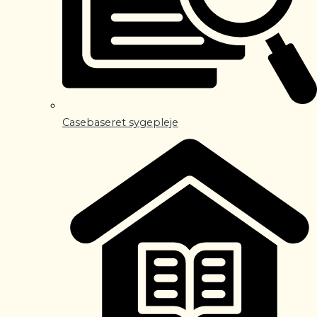
Casebaseret sygepleje