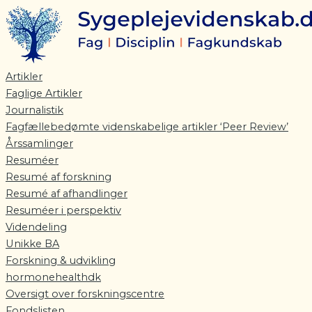
Gå
til
indholdet
Artikler
Faglige Artikler
Journalistik
Fagfællebedømte videnskabelige artikler ‘Peer Review’
Årssamlinger
Resuméer
Resumé af forskning
Resumé af afhandlinger
Resuméer i perspektiv
Videndeling
Unikke BA
Forskning & udvikling
hormonehealthdk
Oversigt over forskningscentre
Fondslisten