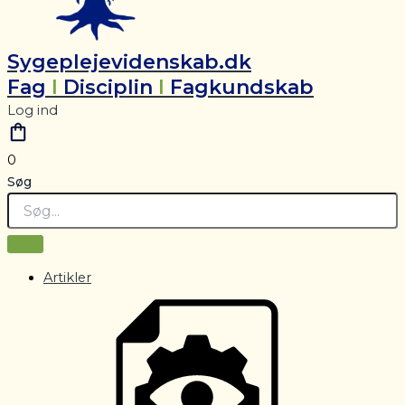
Sygeplejevidenskab.dk
Fag
I
Disciplin
I
Fagkundskab
Log ind
0
Søg
Artikler