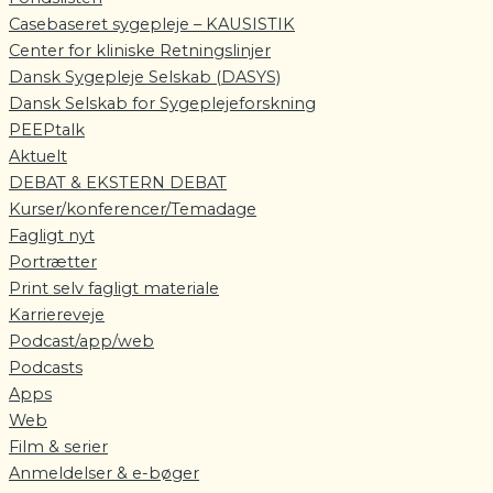
Casebaseret sygepleje – KAUSISTIK
Center for kliniske Retningslinjer
Dansk Sygepleje Selskab (DASYS)
Dansk Selskab for Sygeplejeforskning
PEEPtalk
Aktuelt
DEBAT & EKSTERN DEBAT
Kurser/konferencer/Temadage
Fagligt nyt
Portrætter
Print selv fagligt materiale
Karriereveje
Podcast/app/web
Podcasts
Apps
Web
Film & serier
Anmeldelser & e-bøger