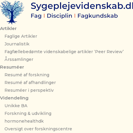
Gå
til
indholdet
Artikler
Faglige Artikler
Journalistik
Fagfællebedømte videnskabelige artikler ‘Peer Review’
Årssamlinger
Resuméer
Resumé af forskning
Resumé af afhandlinger
Resuméer i perspektiv
Videndeling
Unikke BA
Forskning & udvikling
hormonehealthdk
Oversigt over forskningscentre