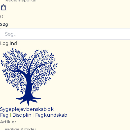
Medlemsportal
0
Søg
Log ind
Sygeplejevidenskab.dk
Fag
I
Disciplin
I
Fagkundskab
Artikler
Faglige Artikler