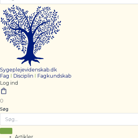
Sygeplejevidenskab.dk
Fag
I
Disciplin
I
Fagkundskab
Log ind
0
Søg
Artikler