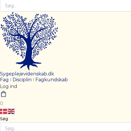
Sygeplejevidenskab.dk
Fag
I
Disciplin
I
Fagkundskab
Log ind
0
Søg