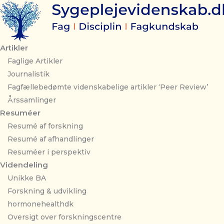
Gå
til
indholdet
Artikler
Faglige Artikler
Journalistik
Fagfællebedømte videnskabelige artikler ‘Peer Review’
Årssamlinger
Resuméer
Resumé af forskning
Resumé af afhandlinger
Resuméer i perspektiv
Videndeling
Unikke BA
Forskning & udvikling
hormonehealthdk
Oversigt over forskningscentre