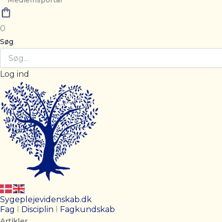
Medlemsportal
0
Søg
Log ind
Sygeplejevidenskab.dk
Fag
I
Disciplin
I
Fagkundskab
Artikler