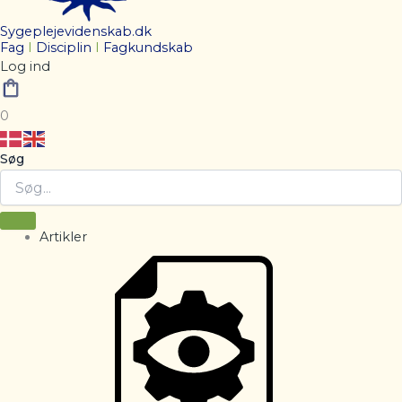
Sygeplejevidenskab.dk
Fag
I
Disciplin
I
Fagkundskab
Log ind
0
Søg
Artikler