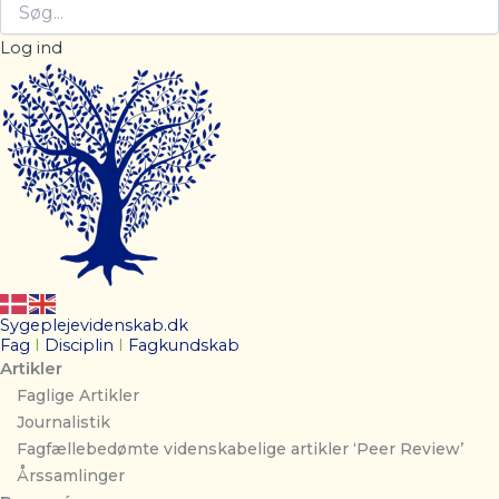
Log ind
Sygeplejevidenskab.dk
Fag
I
Disciplin
I
Fagkundskab
Artikler
Faglige Artikler
Journalistik
Fagfællebedømte videnskabelige artikler ‘Peer Review’
Årssamlinger