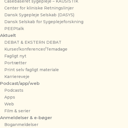
Casebaseret sygepleje – KAUSISTIK
Center for kliniske Retningslinjer
Dansk Sygepleje Selskab (DASYS)
Dansk Selskab for Sygeplejeforskning
PEEPtalk
Aktuelt
DEBAT & EKSTERN DEBAT
Kurser/konferencer/Temadage
Fagligt nyt
Portrætter
Print selv fagligt materiale
Karriereveje
Podcast/app/web
Podcasts
Apps
Web
Film & serier
Anmeldelser & e-bøger
Boganmeldelser