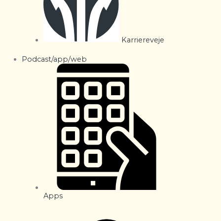
Karriereveje
Podcast/app/web
Apps