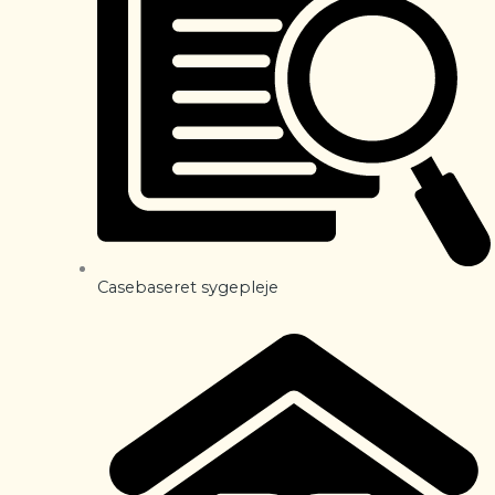
Casebaseret sygepleje