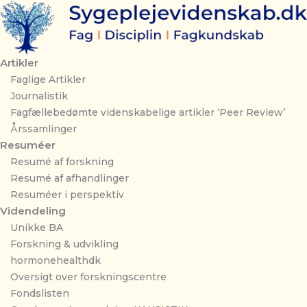
Gå
til
indholdet
Artikler
Faglige Artikler
Journalistik
Fagfællebedømte videnskabelige artikler ‘Peer Review’
Årssamlinger
Resuméer
Resumé af forskning
Resumé af afhandlinger
Resuméer i perspektiv
Videndeling
Unikke BA
Forskning & udvikling
hormonehealthdk
Oversigt over forskningscentre
Fondslisten