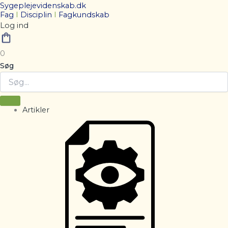
Sygeplejevidenskab.dk
Fag
I
Disciplin
I
Fagkundskab
Log ind
0
Søg
Artikler