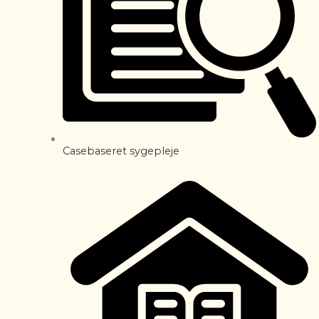
Casebaseret sygepleje