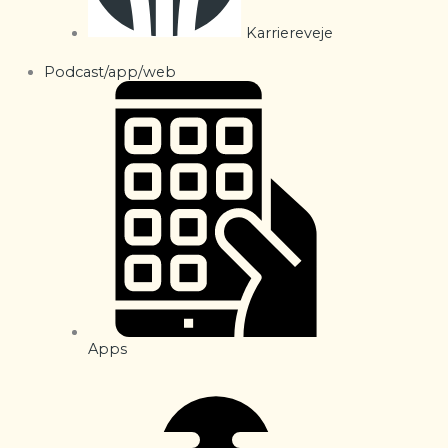
Karriereveje
Podcast/app/web
Apps