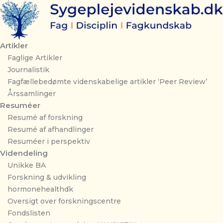
Gå
til
indholdet
Artikler
Faglige Artikler
Journalistik
Fagfællebedømte videnskabelige artikler ‘Peer Review’
Årssamlinger
Resuméer
Resumé af forskning
Resumé af afhandlinger
Resuméer i perspektiv
Videndeling
Unikke BA
Forskning & udvikling
hormonehealthdk
Oversigt over forskningscentre
Fondslisten