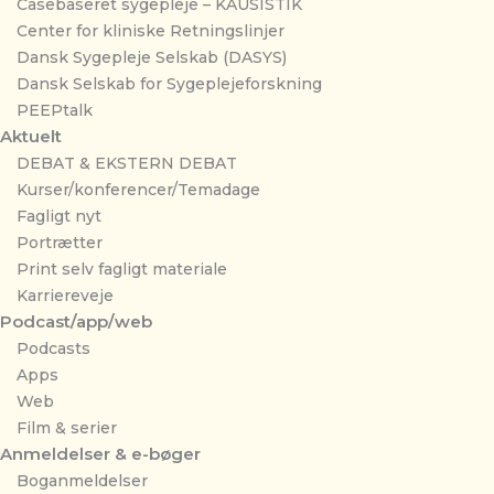
Casebaseret sygepleje – KAUSISTIK
Center for kliniske Retningslinjer
Dansk Sygepleje Selskab (DASYS)
Dansk Selskab for Sygeplejeforskning
PEEPtalk
Aktuelt
DEBAT & EKSTERN DEBAT
Kurser/konferencer/Temadage
Fagligt nyt
Portrætter
Print selv fagligt materiale
Karriereveje
Podcast/app/web
Podcasts
Apps
Web
Film & serier
Anmeldelser & e-bøger
Boganmeldelser