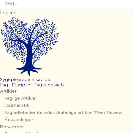
Log ind
Sygeplejevidenskab.dk
Fag
I
Disciplin
I
Fagkundskab
Artikler
Faglige Artikler
Journalistik
Fagfællebedømte videnskabelige artikler ‘Peer Review’
Årssamlinger
Resuméer