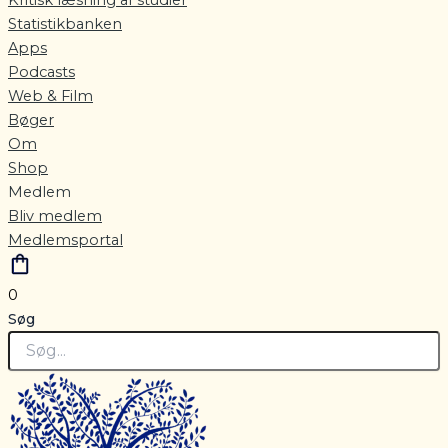
Statistikbanken
Apps
Podcasts
Web & Film
Bøger
Om
Shop
Medlem
Bliv medlem
Medlemsportal
0
Søg