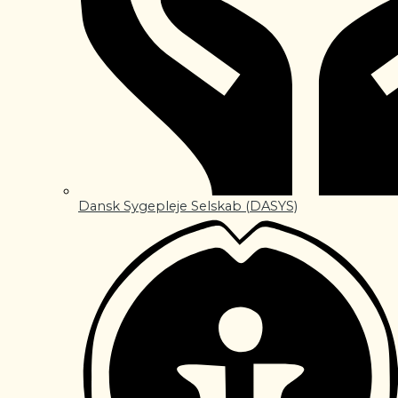
Dansk Sygepleje Selskab (DASYS)