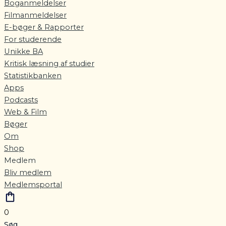
Boganmeldelser
Filmanmeldelser
E-bøger & Rapporter
For studerende
Unikke BA
Kritisk læsning af studier
Statistikbanken
Apps
Podcasts
Web & Film
Bøger
Om
Shop
Medlem
Bliv medlem
Medlemsportal
0
Søg