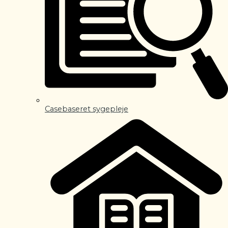
Casebaseret sygepleje