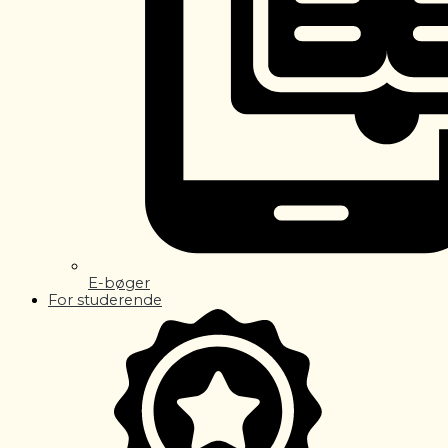
E-bøger
For studerende