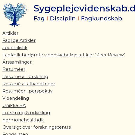
Gå
til
indholdet
Artikler
Faglige Artikler
Journalistik
Fagfællebedømte videnskabelige artikler ‘Peer Review’
Årssamlinger
Resuméer
Resumé af forskning
Resumé af afhandlinger
Resuméer i perspektiv
Videndeling
Unikke BA
Forskning & udvikling
hormonehealthdk
Oversigt over forskningscentre
Fondslisten