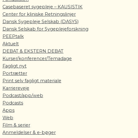
Casebaseret sygepleje – KAUSISTIK
Center for kliniske Retningslinjer
Dansk Sygepleje Selskab (DASYS)
Dansk Selskab for Sygeplejeforskning
PEEPtalk
Aktuelt
DEBAT & EKSTERN DEBAT
Kurser/konferencer/Temadage
Fagligt nyt
Portrætter
Print selv fagligt materiale
Karriereveje
Podcast/app/web
Podcasts
Apps
Web
Film & serier
Anmeldelser & e-bøger