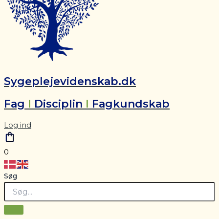
Sygeplejevidenskab.dk
Fag
I
Disciplin
I
Fagkundskab
Log ind
0
Søg