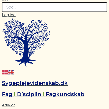
Log ind
Sygeplejevidenskab.dk
Fag
I
Disciplin
I
Fagkundskab
Artikler