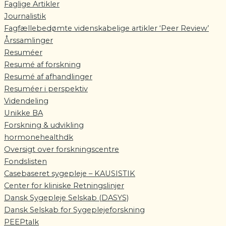
Faglige Artikler
Journalistik
Fagfællebedømte videnskabelige artikler ‘Peer Review’
Årssamlinger
Resuméer
Resumé af forskning
Resumé af afhandlinger
Resuméer i perspektiv
Videndeling
Unikke BA
Forskning & udvikling
hormonehealthdk
Oversigt over forskningscentre
Fondslisten
Casebaseret sygepleje – KAUSISTIK
Center for kliniske Retningslinjer
Dansk Sygepleje Selskab (DASYS)
Dansk Selskab for Sygeplejeforskning
PEEPtalk