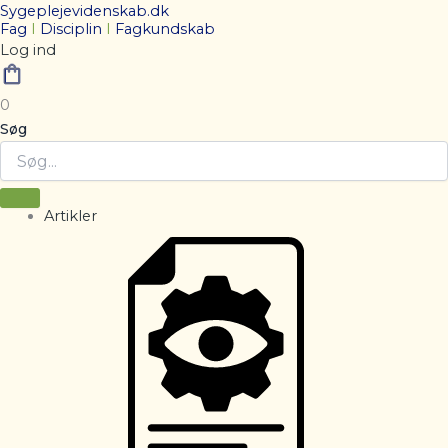
Sygeplejevidenskab.dk
Fag
I
Disciplin
I
Fagkundskab
Log ind
0
Søg
Artikler