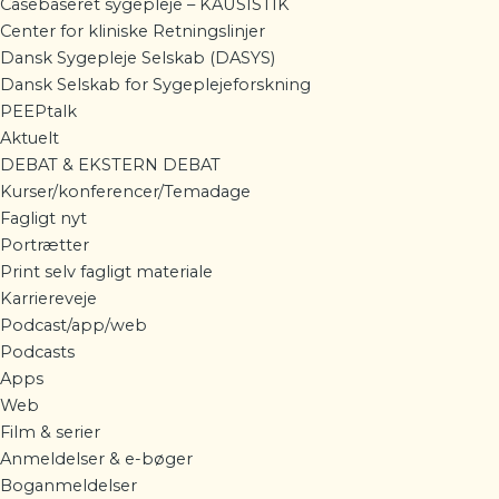
Casebaseret sygepleje – KAUSISTIK
Center for kliniske Retningslinjer
Dansk Sygepleje Selskab (DASYS)
Dansk Selskab for Sygeplejeforskning
PEEPtalk
Aktuelt
DEBAT & EKSTERN DEBAT
Kurser/konferencer/Temadage
Fagligt nyt
Portrætter
Print selv fagligt materiale
Karriereveje
Podcast/app/web
Podcasts
Apps
Web
Film & serier
Anmeldelser & e-bøger
Boganmeldelser