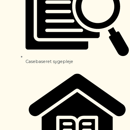
Casebaseret sygepleje