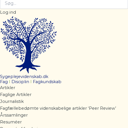
Log ind
Sygeplejevidenskab.dk
Fag
I
Disciplin
I
Fagkundskab
Artikler
Faglige Artikler
Journalistik
Fagfællebedømte videnskabelige artikler ‘Peer Review’
Årssamlinger
Resuméer