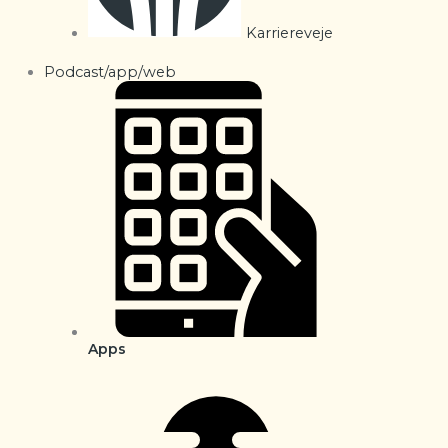
Karriereveje
Podcast/app/web
Apps