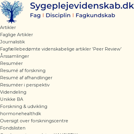
Gå
til
indholdet
Artikler
Faglige Artikler
Journalistik
Fagfællebedømte videnskabelige artikler ‘Peer Review’
Årssamlinger
Resuméer
Resumé af forskning
Resumé af afhandlinger
Resuméer i perspektiv
Videndeling
Unikke BA
Forskning & udvikling
hormonehealthdk
Oversigt over forskningscentre
Fondslisten