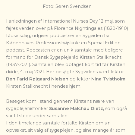
Foto: Søren Svendsen.
I anledningen af International Nurses Day 12 maj, som
fejres verden over på Florence Nightingales (1820-1910)
fødselsdag, udgiver podcastserien Sygviden fra
Københavns Professionshøjskole en Special Edition
podcast. Podcasten er en unik samtale med tidligere
formand for Dansk Sygeplejeråd Kirsten Stallknecht
(1937-2021).
Samtalen blev optaget kort tid før Kirsten
døde, 4. maj 2021. Her besøgte Sygvidens vært lektor
Ben Farid Røjgaard Nielsen
og lektor
Nina Tvistholm
,
Kirsten Stallknecht i hendes hjem.
Besøget kom i stand gennem Kirstens nære ven
sygeplejehistoriker
Susanne Malchau Dietz,
som også
var til stede under samtalen.
I den timelange samtale fortalte Kirsten om sin
opvækst, sit valg af sygeplejen, og sine mange år som