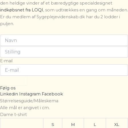
den heldige vinder af et bæredygtige specialdesignet
indkøbsnet fra LOQI
, som udtrækkes en gang om måneden.
Er du medlem af Sygeplejevidenskab.dk har du 2 lodder i
puljen.
E-mail
Tilmeld
Følg os
Linkedin
Instagram
Facebook
Størrelsesguide/Måleskema
Alle mål er angivet i cm.
Dame t-shirt
S
M
L
XL