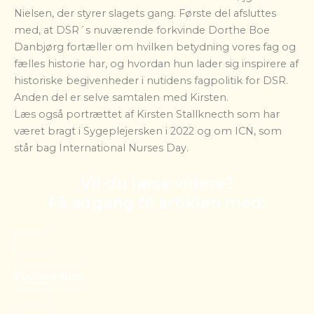
Nielsen, der styrer slagets gang. Første del afsluttes
med, at DSR´s nuværende forkvinde Dorthe Boe
Danbjørg fortæller om hvilken betydning vores fag og
fælles historie har, og hvordan hun lader sig inspirere af
historiske begivenheder i nutidens fagpolitik for DSR.
Anden del er selve samtalen med Kirsten.
Læs også portrættet af Kirsten Stallknecth som har
været bragt i Sygeplejersken i 2022 og om ICN, som
står bag International Nurses Day.
Vil du læse videre?
Få adgang til artiklen med:
PLUSmedlem