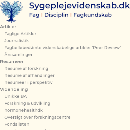
Gå
til
indholdet
Artikler
Faglige Artikler
Journalistik
Fagfællebedømte videnskabelige artikler ‘Peer Review’
Årssamlinger
Resuméer
Resumé af forskning
Resumé af afhandlinger
Resuméer i perspektiv
Videndeling
Unikke BA
Forskning & udvikling
hormonehealthdk
Oversigt over forskningscentre
Fondslisten