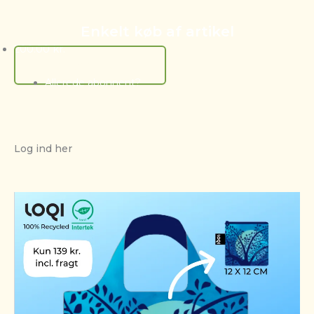
Enkelt køb af artikel
200.00
kr.
Tilføj Til Kurv
Allerede abonnent?
Log ind her