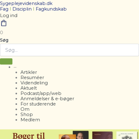
Sygeplejevidenskab.dk
Fag
I
Disciplin
I
Fagkundskab
Log ind
0
Søg
···
Artikler
Resuméer
Videndeling
Aktuelt
Podcast/app/web
Anmeldelser & e-bøger
For studerende
Om
Shop
Medlem