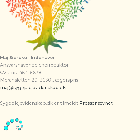
Maj Siercke
|
Indehaver
Ansvarshavende chefredaktør
CVR nr.: 45415678
Meransletten 29, 3630 Jægerspris
maj@sygeplejevidenskab.dk
Sygeplejevidenskab.dk er tilmeldt
Pressenævnet