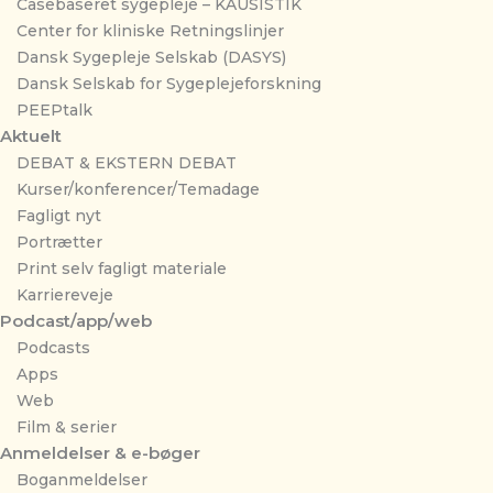
Casebaseret sygepleje – KAUSISTIK
Center for kliniske Retningslinjer
Dansk Sygepleje Selskab (DASYS)
Dansk Selskab for Sygeplejeforskning
PEEPtalk
Aktuelt
DEBAT & EKSTERN DEBAT
Kurser/konferencer/Temadage
Fagligt nyt
Portrætter
Print selv fagligt materiale
Karriereveje
Podcast/app/web
Podcasts
Apps
Web
Film & serier
Anmeldelser & e-bøger
Boganmeldelser