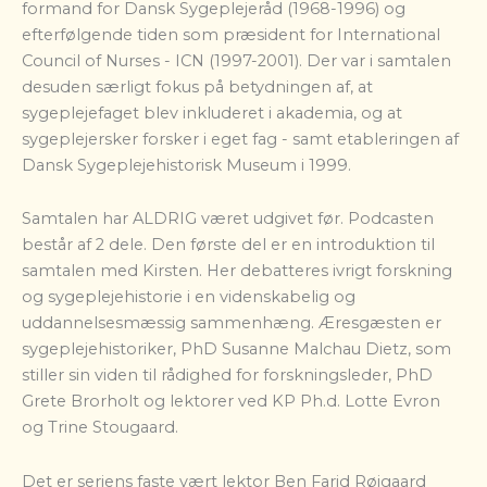
formand for Dansk Sygeplejeråd (1968-1996) og
efterfølgende tiden som præsident for International
Council of Nurses - ICN (1997-2001). Der var i samtalen
desuden særligt fokus på betydningen af, at
sygeplejefaget blev inkluderet i akademia, og at
sygeplejersker forsker i eget fag - samt etableringen af
Dansk Sygeplejehistorisk Museum i 1999.
Samtalen har ALDRIG været udgivet før. Podcasten
består af 2 dele. Den første del er en introduktion til
samtalen med Kirsten. Her debatteres ivrigt forskning
og sygeplejehistorie i en videnskabelig og
uddannelsesmæssig sammenhæng. Æresgæsten er
sygeplejehistoriker, PhD Susanne Malchau Dietz, som
stiller sin viden til rådighed for forskningsleder, PhD
Grete Brorholt og lektorer ved KP Ph.d. Lotte Evron
og Trine Stougaard.
Det er seriens faste vært lektor Ben Farid Røjgaard