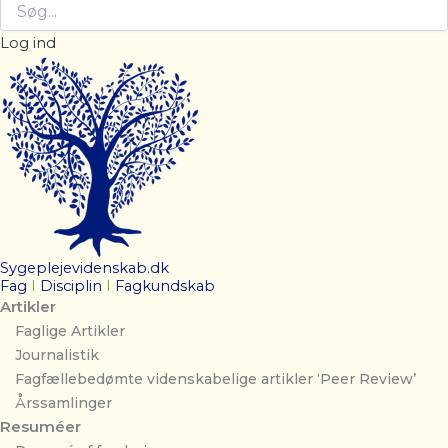
Log ind
Sygeplejevidenskab.dk
Fag
I
Disciplin
I
Fagkundskab
Artikler
Faglige Artikler
Journalistik
Fagfællebedømte videnskabelige artikler ‘Peer Review’
Årssamlinger
Resuméer