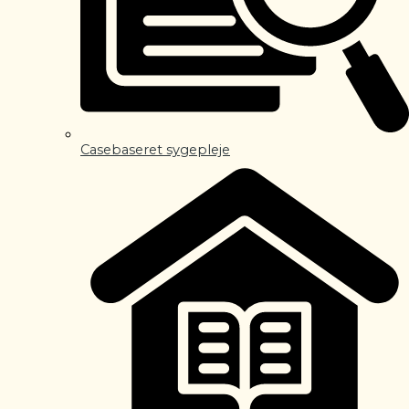
Casebaseret sygepleje