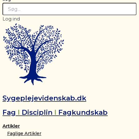
Log ind
Sygeplejevidenskab.dk
Fag
I
Disciplin
I
Fagkundskab
Artikler
Faglige Artikler