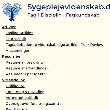
Gå
til
indholdet
Artikler
Faglige Artikler
Journalistik
Fagfællebedømte videnskabelige artikler ‘Peer Review’
Årssamlinger
Resuméer
Resumé af forskning
Resumé af afhandlinger
Resuméer i perspektiv
Videndeling
Unikke BA
Forskning & udvikling
hormonehealthdk
Oversigt over forskningscentre
Fondslisten