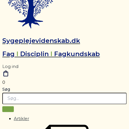
Sygeplejevidenskab.dk
Fag
I
Disciplin
I
Fagkundskab
Log ind
0
Søg
Artikler