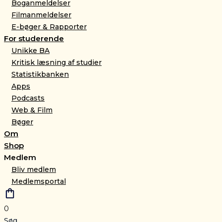
Boganmeldelser
Filmanmeldelser
E-bøger & Rapporter
For studerende
Unikke BA
Kritisk læsning af studier
Statistikbanken
Apps
Podcasts
Web & Film
Bøger
Om
Shop
Medlem
Bliv medlem
Medlemsportal
0
Søg