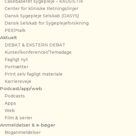
Casebaseret sygepleje – KAUSISTIK
Center for kliniske Retningslinjer
Dansk Sygepleje Selskab (DASYS)
Dansk Selskab for Sygeplejeforskning
PEEPtalk
Aktuelt
DEBAT & EKSTERN DEBAT
Kurser/konferencer/Temadage
Fagligt nyt
Portrætter
Print selv fagligt materiale
Karriereveje
Podcast/app/web
Podcasts
Apps
Web
Film & serier
Anmeldelser & e-bøger
Boganmeldelser