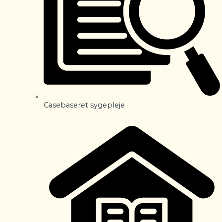
Casebaseret sygepleje