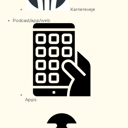
Karriereveje
Podcast/app/web
Apps