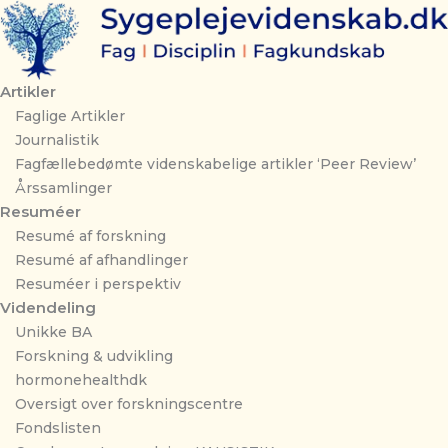
Gå
til
indholdet
Artikler
Faglige Artikler
Journalistik
Fagfællebedømte videnskabelige artikler ‘Peer Review’
Årssamlinger
Resuméer
Resumé af forskning
Resumé af afhandlinger
Resuméer i perspektiv
Videndeling
Unikke BA
Forskning & udvikling
hormonehealthdk
Oversigt over forskningscentre
Fondslisten