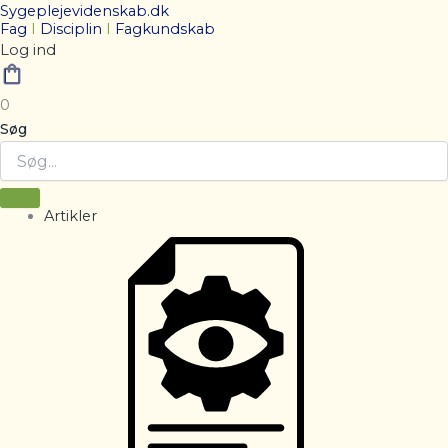
Sygeplejevidenskab.dk
Fag
I
Disciplin
I
Fagkundskab
Log ind
0
Søg
Artikler