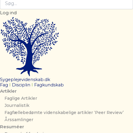
Log ind
Sygeplejevidenskab.dk
Fag
I
Disciplin
I
Fagkundskab
Artikler
Faglige Artikler
Journalistik
Fagfællebedømte videnskabelige artikler ‘Peer Review’
Årssamlinger
Resuméer