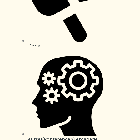
Debat
Kurser/konferencer/Temadage