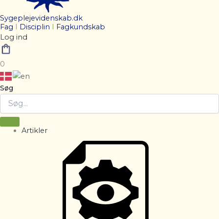
Sygeplejevidenskab.dk
Fag
I
Disciplin
I
Fagkundskab
Log ind
0
Søg
Artikler