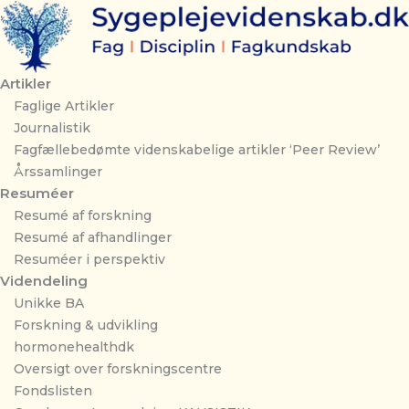
Gå
til
indholdet
Artikler
Faglige Artikler
Journalistik
Fagfællebedømte videnskabelige artikler ‘Peer Review’
Årssamlinger
Resuméer
Resumé af forskning
Resumé af afhandlinger
Resuméer i perspektiv
Videndeling
Unikke BA
Forskning & udvikling
hormonehealthdk
Oversigt over forskningscentre
Fondslisten