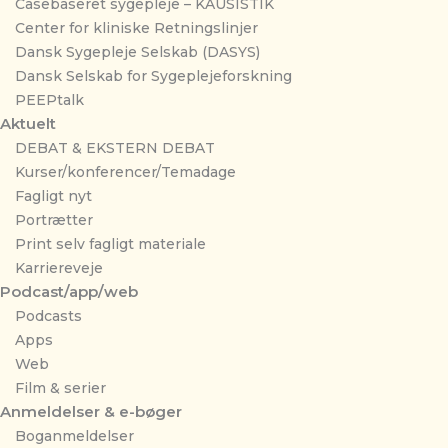
Casebaseret sygepleje – KAUSISTIK
Center for kliniske Retningslinjer
Dansk Sygepleje Selskab (DASYS)
Dansk Selskab for Sygeplejeforskning
PEEPtalk
Aktuelt
DEBAT & EKSTERN DEBAT
Kurser/konferencer/Temadage
Fagligt nyt
Portrætter
Print selv fagligt materiale
Karriereveje
Podcast/app/web
Podcasts
Apps
Web
Film & serier
Anmeldelser & e-bøger
Boganmeldelser