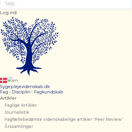
Log ind
Sygeplejevidenskab.dk
Fag
I
Disciplin
I
Fagkundskab
Artikler
Faglige Artikler
Journalistik
Fagfællebedømte videnskabelige artikler ‘Peer Review’
Årssamlinger