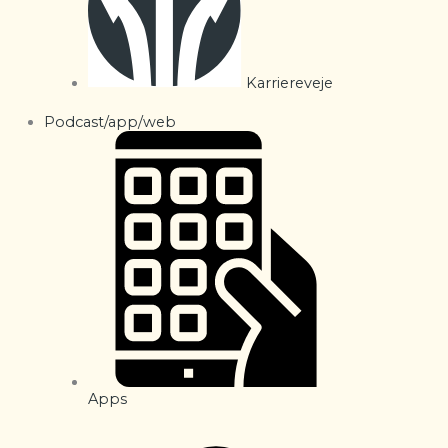
Karriereveje
Podcast/app/web
Apps