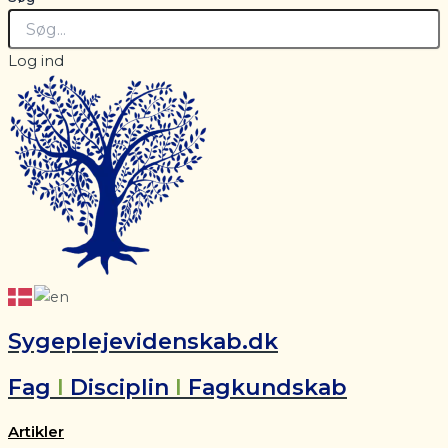
Log ind
Sygeplejevidenskab.dk
Fag
I
Disciplin
I
Fagkundskab
Artikler