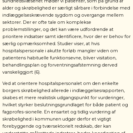
sundhedsvæsenet møder vi patienter, som på grund af
alder og skrøbelighed er særligt sårbare i forbindelse med
indlæggelseskrævende sygdom og overgange mellem
sektorer. Der er ofte tale om komplekse
problemstillinger, og det kan være udfordrende at
prioritere indsatser samt identificere, hvor der er behov for
særlig opmærksomhed.
Studier viser, at hvis
hospitalspersonale i akutte forløb mangler viden om
patientens habituelle funktionsevne, bliver visitation,
behandlingsplan og forventningsafstemning derved
vanskeliggjort (6).
Ved at orientere hospitalspersonalet om den enkelte
borgers skrøbelighed allerede i indlæggelsesrapporten,
skabes et mere realistisk udgangspunkt for vurderinger,
hvilket styrker beslutningsgrundlaget for både patient og
fagprofes-sionelle. En ensartet og tidlig vurdering af
skrøbelighed i kommunen udgør derfor et vigtigt
forebyggende og tværsektorielt redskab, der kan