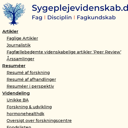
Gå
til
indholdet
Artikler
Faglige Artikler
Journalistik
Fagfællebedømte videnskabelige artikler ‘Peer Review’
Årssamlinger
Resuméer
Resumé af forskning
Resumé af afhandlinger
Resuméer i perspektiv
Videndeling
Unikke BA
Forskning & udvikling
hormonehealthdk
Oversigt over forskningscentre
Fondslisten