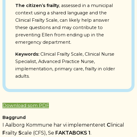
The citizen’s frailty
, assessed in a municipal
context using a shared language and the
Clinical Frailty Scale, can likely help answer
these questions and may contribute to
preventing Ellen from ending up in the
emergency department.
Keywords:
Clinical Frailty Scale, Clinical Nurse
Specialist, Advanced Practice Nurse,
implementation, primary care, frailty in older
adults.
Download som PDF
Baggrund
I Aalborg Kommune har vi implementeret
C
linical
F
railty
S
cale (CFS),
Se
FAKTABOKS 1
.