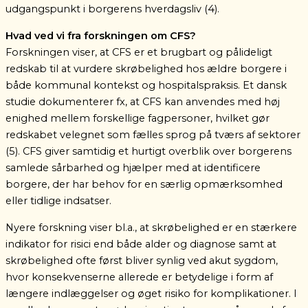
udgangspunkt i borgerens hverdagsliv (4).
Hvad ved vi fra forskningen om CFS?
Forskningen viser, at CFS er et brugbart og pålideligt
redskab til at vurdere skrøbelighed hos ældre borgere i
både kommunal kontekst og hospitalspraksis. Et dansk
studie dokumenterer fx, at CFS kan anvendes med høj
enighed mellem forskellige fagpersoner, hvilket gør
redskabet velegnet som fælles sprog på tværs af sektorer
(5). CFS giver samtidig et hurtigt overblik over borgerens
samlede sårbarhed og hjælper med at identificere
borgere, der har behov for en særlig opmærksomhed
eller tidlige indsatser.
Nyere forskning viser bl.a., at skrøbelighed er en stærkere
indikator for risici end både alder og diagnose samt at
skrøbelighed ofte først bliver synlig ved akut sygdom,
hvor konsekvenserne allerede er betydelige i form af
længere indlæggelser og øget risiko for komplikationer.
I