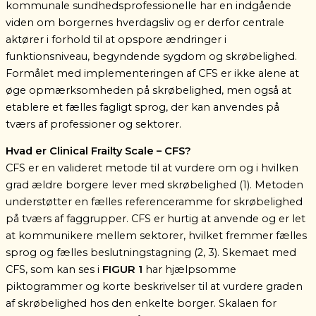
kommunale sundhedsprofessionelle har en indgående
viden om borgernes hverdagsliv og er derfor centrale
aktører i forhold til at opspore ændringer i
funktionsniveau, begyndende sygdom og skrøbelighed.
Formålet med implementeringen af CFS er ikke alene at
øge opmærksomheden på skrøbelighed, men også at
etablere et fælles fagligt sprog, der kan anvendes på
tværs af professioner og sektorer.
Hvad er Clinical Frailty Scale – CFS?
CFS er en valideret metode til at vurdere om og i hvilken
grad ældre borgere lever med skrøbelighed (1). Metoden
understøtter en fælles referenceramme for skrøbelighed
på tværs af faggrupper. CFS er hurtig at anvende og er let
at kommunikere mellem sektorer, hvilket fremmer fælles
sprog og fælles beslutningstagning
(2, 3).
Skemaet med
CFS, som kan ses i
FIGUR 1
har
hjælpsomme
piktogrammer
og korte beskrivelser til at vurdere graden
af skrøbelighed hos den enkelte borger. Skalaen for