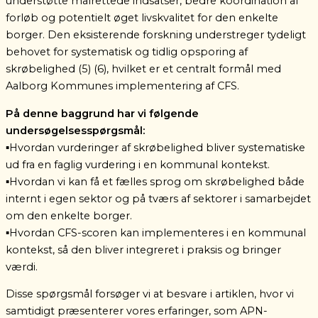
understøtte målrettede indsatser, bedre koordination af
forløb og potentielt øget livskvalitet for den enkelte
borger. Den eksisterende forskning understreger tydeligt
behovet for systematisk og tidlig opsporing af
skrøbelighed (5) (6),
hvilket er et centralt formål med
Aalborg Kommunes implementering af CFS.
På denne baggrund har vi følgende
undersøgelsesspørgsmål
:
▪️Hvordan vurderinger af skrøbelighed bliver systematiske
ud fra en faglig vurdering i en
kommunal kontekst.
▪️Hvordan vi kan få et fælles sprog om skrøbelighed både
internt i egen sektor og på tværs af sektorer i samarbejdet
om den enkelte borger.
▪️Hvordan CFS-scoren kan implementeres i en kommunal
kontekst, så den bliver integreret i praksis og bringer
værdi.
Disse spørgsmål forsøger vi at besvare i artiklen, hvor vi
samtidigt præsenterer vores erfaringer, som APN-