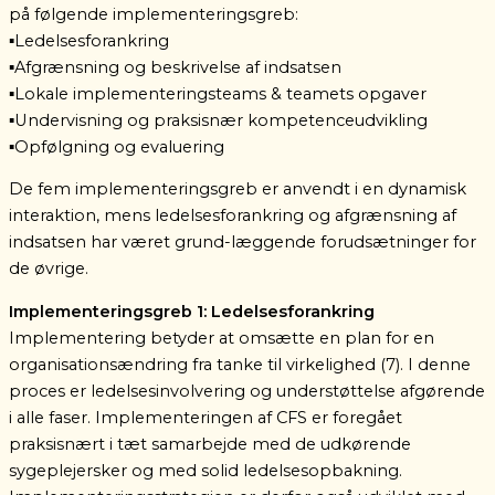
på følgende implementeringsgreb:
▪️Ledelsesforankring
▪️Afgrænsning og beskrivelse af indsatsen
▪️Lokale implementeringsteams & teamets opgaver
▪️Undervisning og praksisnær kompetenceudvikling
▪️Opfølgning og evaluering
De fem implementeringsgreb er anvendt i en dynamisk
interaktion, mens ledelsesforankring og afgrænsning af
indsatsen har været grund-læggende forudsætninger for
de øvrige.
Implementeringsgreb 1: Ledelsesforankring
Implementering betyder at omsætte en plan for en
organisationsændring fra tanke til virkelighed (7). I denne
proces er ledelsesinvolvering og understøttelse afgørende
i alle faser. Implementeringen af CFS er foregået
praksisnært i tæt samarbejde med de udkørende
sygeplejersker og med solid ledelsesopbakning.