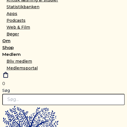
Statistikbanken
Apps
Podcasts
Web & Film
Bøger
Om
Shop
Medlem
Bliv medlem
Medlemsportal
0
Søg