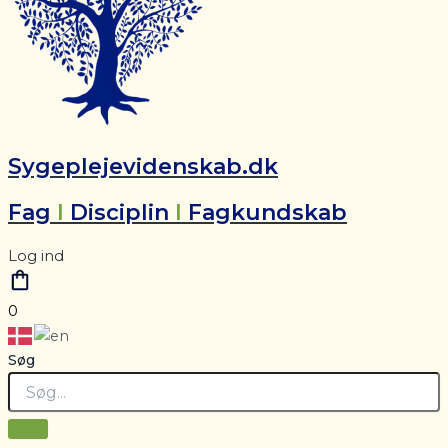
Sygeplejevidenskab.dk
Fag
I
Disciplin
I
Fagkundskab
Log ind
0
Søg