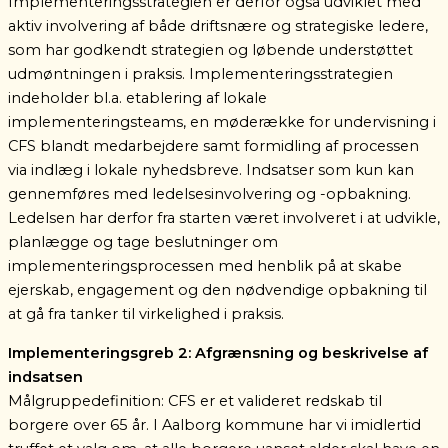
Implementeringsstrategien er derfor også udviklet med
aktiv involvering af både driftsnære og strategiske ledere,
som har godkendt strategien og løbende understøttet
udmøntningen i praksis.
Implementeringsstrategien
indeholder bl.a. etablering af lokale
implementeringsteams, en møderække for undervisning i
CFS blandt medarbejdere samt formidling af processen
via indlæg i lokale nyhedsbreve. Indsatser som kun kan
gennemføres med ledelsesinvolvering og -opbakning.
Ledelsen har derfor fra starten været involveret i at udvikle,
planlægge og tage beslutninger om
implementeringsprocessen med henblik på at skabe
ejerskab, engagement og den nødvendige opbakning til
at gå fra tanker til virkelighed i praksis.
Implementeringsgreb 2:
Afgrænsning og beskrivelse af
indsatsen
Målgruppedefinition:
CFS er et valideret redskab til
borgere over 65 år. I Aalborg kommune har vi imidlertid