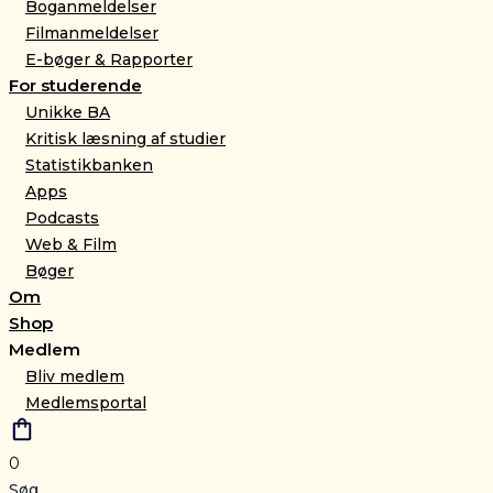
Boganmeldelser
Filmanmeldelser
E-bøger & Rapporter
For studerende
Unikke BA
Kritisk læsning af studier
Statistikbanken
Apps
Podcasts
Web & Film
Bøger
Om
Shop
Medlem
Bliv medlem
Medlemsportal
0
Søg