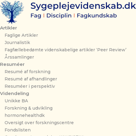
Gå
til
indholdet
Artikler
Faglige Artikler
Journalistik
Fagfællebedømte videnskabelige artikler ‘Peer Review’
Årssamlinger
Resuméer
Resumé af forskning
Resumé af afhandlinger
Resuméer i perspektiv
Videndeling
Unikke BA
Forskning & udvikling
hormonehealthdk
Oversigt over forskningscentre
Fondslisten