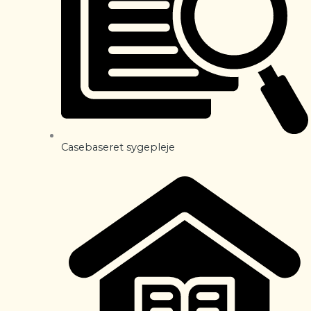
Casebaseret sygepleje