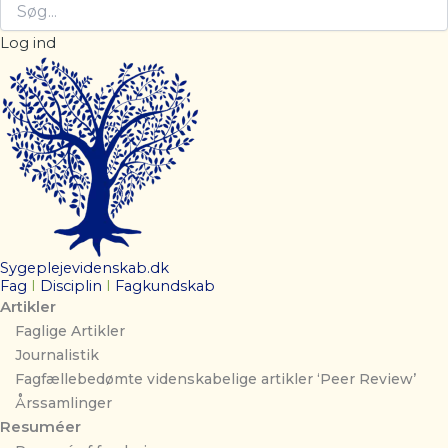
Log ind
Sygeplejevidenskab.dk
Fag
I
Disciplin
I
Fagkundskab
Artikler
Faglige Artikler
Journalistik
Fagfællebedømte videnskabelige artikler ‘Peer Review’
Årssamlinger
Resuméer