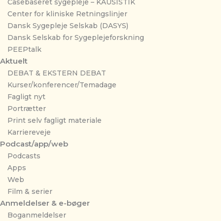
Casebaseret sygepleje – KAUSISTIK
Center for kliniske Retningslinjer
Dansk Sygepleje Selskab (DASYS)
Dansk Selskab for Sygeplejeforskning
PEEPtalk
Aktuelt
DEBAT & EKSTERN DEBAT
Kurser/konferencer/Temadage
Fagligt nyt
Portrætter
Print selv fagligt materiale
Karriereveje
Podcast/app/web
Podcasts
Apps
Web
Film & serier
Anmeldelser & e-bøger
Boganmeldelser