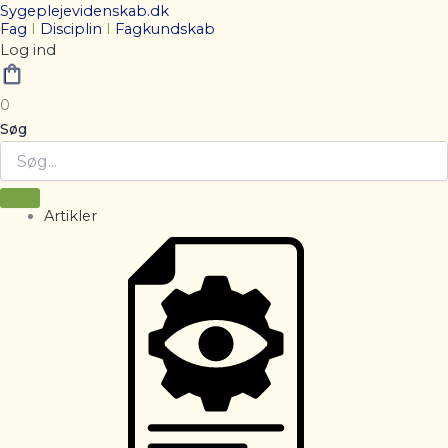
Sygeplejevidenskab.dk
Fag
I
Disciplin
I
Fagkundskab
Log ind
0
Søg
Artikler