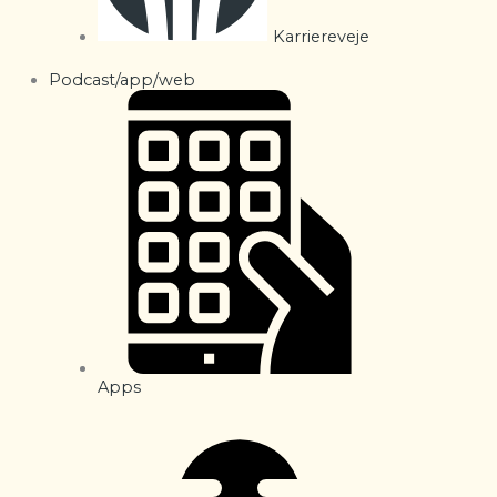
Karriereveje
Podcast/app/web
Apps