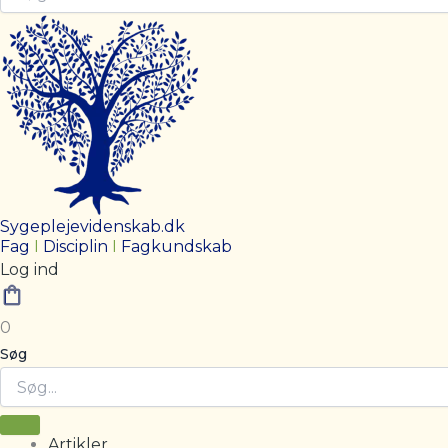
Sygeplejevidenskab.dk
Fag
I
Disciplin
I
Fagkundskab
Log ind
0
Søg
Artikler