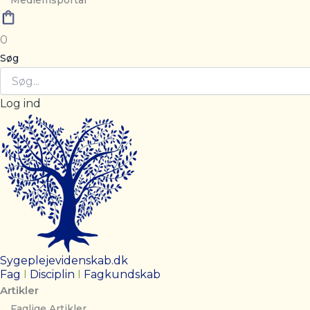
Medlemsportal
0
Søg
Log ind
Sygeplejevidenskab.dk
Fag
I
Disciplin
I
Fagkundskab
Artikler
Faglige Artikler