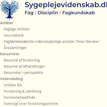
Gå
til
indholdet
Artikler
Faglige Artikler
Journalistik
Fagfællebedømte videnskabelige artikler ‘Peer Review’
Årssamlinger
Resuméer
Resumé af forskning
Resumé af afhandlinger
Resuméer i perspektiv
Videndeling
Unikke BA
Forskning & udvikling
hormonehealthdk
Oversigt over forskningscentre