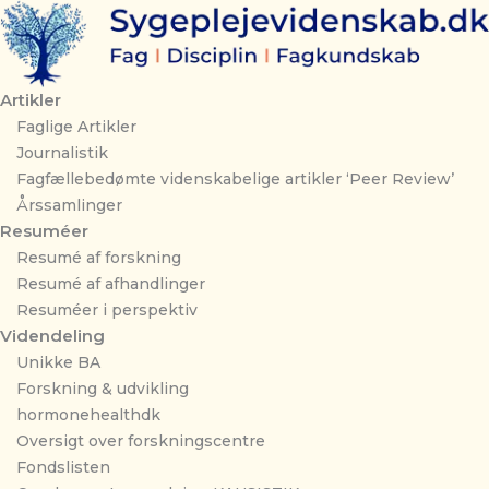
Gå
til
indholdet
Artikler
Faglige Artikler
Journalistik
Fagfællebedømte videnskabelige artikler ‘Peer Review’
Årssamlinger
Resuméer
Resumé af forskning
Resumé af afhandlinger
Resuméer i perspektiv
Videndeling
Unikke BA
Forskning & udvikling
hormonehealthdk
Oversigt over forskningscentre
Fondslisten