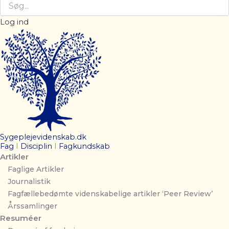
Log ind
Sygeplejevidenskab.dk
Fag
I
Disciplin
I
Fagkundskab
Artikler
Faglige Artikler
Journalistik
Fagfællebedømte videnskabelige artikler ‘Peer Review’
Årssamlinger
Resuméer