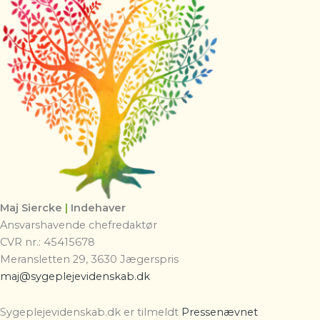
Maj Siercke
|
Indehaver
Ansvarshavende chefredaktør
CVR nr.: 45415678
Meransletten 29, 3630 Jægerspris
maj@sygeplejevidenskab.dk
Sygeplejevidenskab.dk er tilmeldt
Pressenævnet