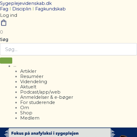
Sygeplejevidenskab.dk
Fag
I
Disciplin
I
Fagkundskab
Log ind
0
Søg
···
Artikler
Resuméer
Videndeling
Aktuelt
Podcast/app/web
Anmeldelser & e-bøger
For studerende
Om
Shop
Medlem