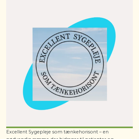
Excellent Sygepleje som tænkehorisont – en