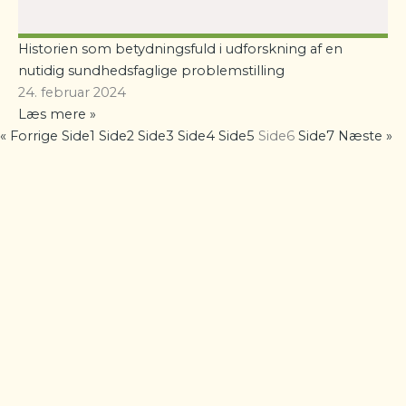
Historien som betydningsfuld i udforskning af en
nutidig sundhedsfaglige problemstilling
24. februar 2024
Læs mere »
« Forrige
Side
1
Side
2
Side
3
Side
4
Side
5
Side
6
Side
7
Næste »