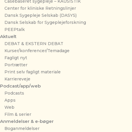
Casebaseret sygepleje – KAUSISTIK
Center for kliniske Retningslinjer
Dansk Sygepleje Selskab (DASYS)
Dansk Selskab for Sygeplejeforskning
PEEPtalk
Aktuelt
DEBAT & EKSTERN DEBAT
Kurser/konferencer/Temadage
Fagligt nyt
Portrætter
Print selv fagligt materiale
Karriereveje
Podcast/app/web
Podcasts
Apps
Web
Film & serier
Anmeldelser & e-bøger
Boganmeldelser