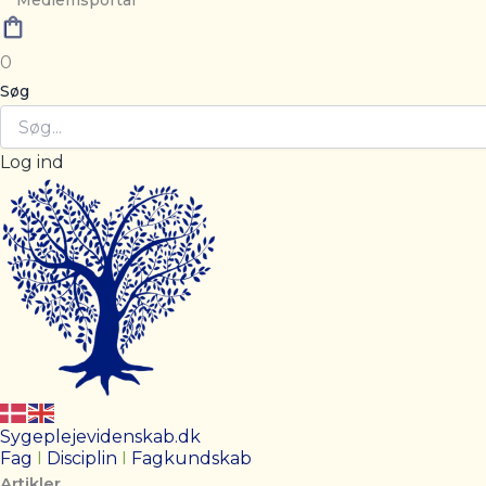
Medlemsportal
0
Søg
Log ind
Sygeplejevidenskab.dk
Fag
I
Disciplin
I
Fagkundskab
Artikler