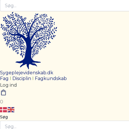
Sygeplejevidenskab.dk
Fag
I
Disciplin
I
Fagkundskab
Log ind
0
Søg