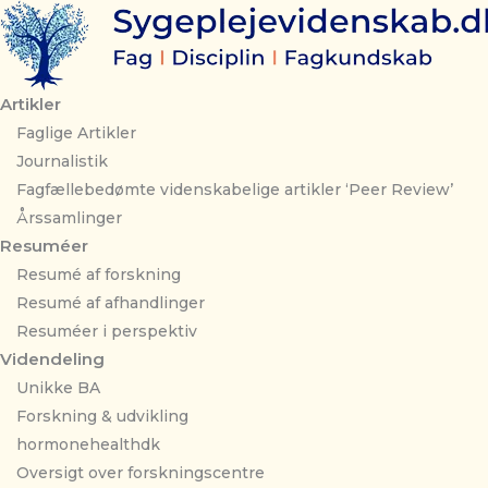
Gå
til
indholdet
Artikler
Faglige Artikler
Journalistik
Fagfællebedømte videnskabelige artikler ‘Peer Review’
Årssamlinger
Resuméer
Resumé af forskning
Resumé af afhandlinger
Resuméer i perspektiv
Videndeling
Unikke BA
Forskning & udvikling
hormonehealthdk
Oversigt over forskningscentre