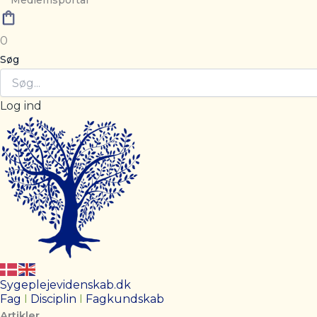
Medlemsportal
0
Søg
Log ind
Sygeplejevidenskab.dk
Fag
I
Disciplin
I
Fagkundskab
Artikler