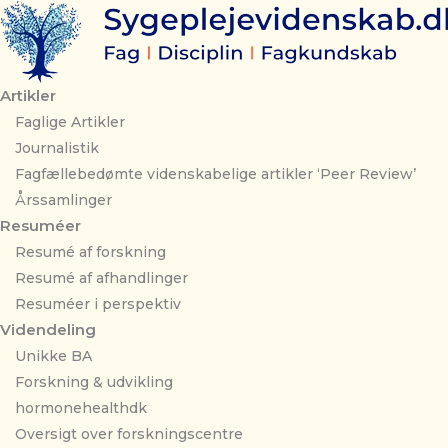
Gå
til
indholdet
Artikler
Faglige Artikler
Journalistik
Fagfællebedømte videnskabelige artikler ‘Peer Review’
Årssamlinger
Resuméer
Resumé af forskning
Resumé af afhandlinger
Resuméer i perspektiv
Videndeling
Unikke BA
Forskning & udvikling
hormonehealthdk
Oversigt over forskningscentre