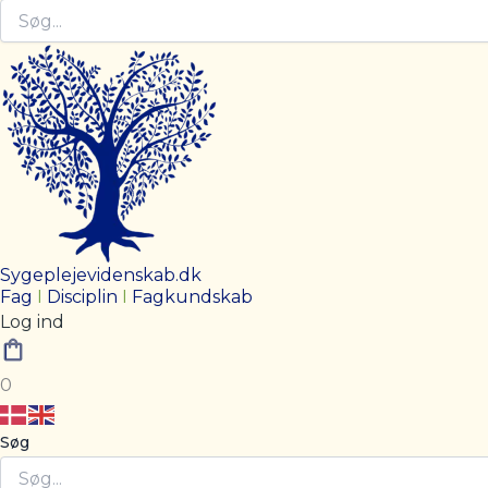
Sygeplejevidenskab.dk
Fag
I
Disciplin
I
Fagkundskab
Log ind
0
Søg