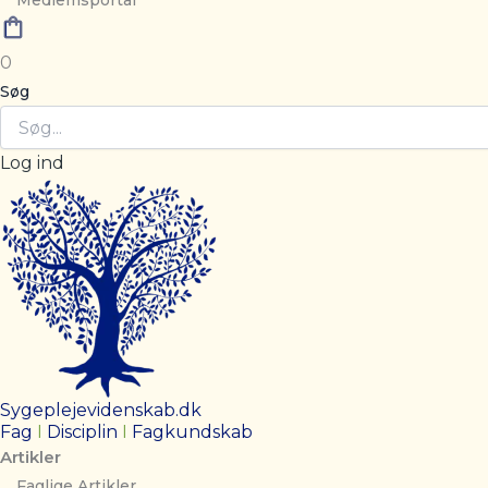
Medlemsportal
0
Søg
Log ind
Sygeplejevidenskab.dk
Fag
I
Disciplin
I
Fagkundskab
Artikler
Faglige Artikler