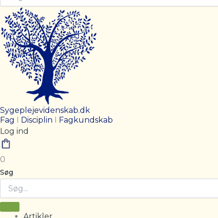
Sygeplejevidenskab.dk
Fag
I
Disciplin
I
Fagkundskab
Log ind
0
Søg
Artikler