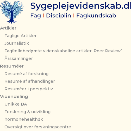
Gå
til
indholdet
Artikler
Faglige Artikler
Journalistik
Fagfællebedømte videnskabelige artikler ‘Peer Review’
Årssamlinger
Resuméer
Resumé af forskning
Resumé af afhandlinger
Resuméer i perspektiv
Videndeling
Unikke BA
Forskning & udvikling
hormonehealthdk
Oversigt over forskningscentre