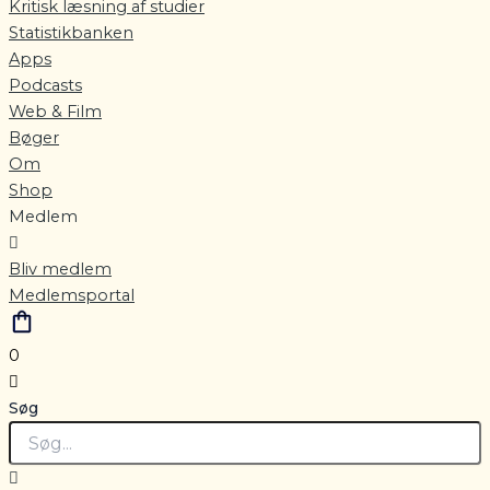
Kritisk læsning af studier
Statistikbanken
Apps
Podcasts
Web & Film
Bøger
Om
Shop
Medlem
Bliv medlem
Medlemsportal
0
Søg