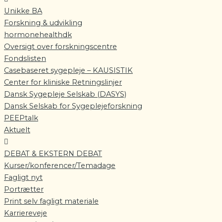
Unikke BA
Forskning & udvikling
hormonehealthdk
Oversigt over forskningscentre
Fondslisten
Casebaseret sygepleje – KAUSISTIK
Center for kliniske Retningslinjer
Dansk Sygepleje Selskab (DASYS)
Dansk Selskab for Sygeplejeforskning
PEEPtalk
Aktuelt
DEBAT & EKSTERN DEBAT
Kurser/konferencer/Temadage
Fagligt nyt
Portrætter
Print selv fagligt materiale
Karriereveje