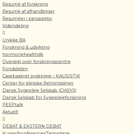
Resumé af forskning
Resumé af afhandlinger
Resuméer i perspektiv
Videndeling
Unikke BA
Forskning & udvikling
hormonehealthdk
Oversigt over forskningscentre
Fondslisten
Casebaseret sygepleje – KAUSISTIK
Center for kliniske Retningslinjer
Dansk Sygepleje Selskab (DASYS)
Dansk Selskab for Sygeplejeforskning
PEEPtalk
Aktuelt
DEBAT & EKSTERN DEBAT
Kurser/konferencer/Temadage