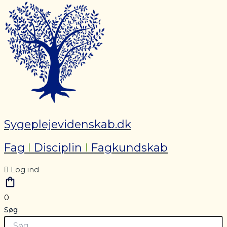
Sygeplejevidenskab.dk
Fag
I
Disciplin
I
Fagkundskab
Log ind
0
Søg