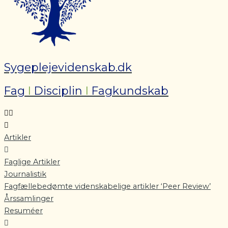
Sygeplejevidenskab.dk
Fag
I
Disciplin
I
Fagkundskab
Artikler
Faglige Artikler
Journalistik
Fagfællebedømte videnskabelige artikler ‘Peer Review’
Årssamlinger
Resuméer