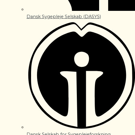
Dansk Sygepleje Selskab (DASYS)
Dansk Selskab for Sygeplejeforskning