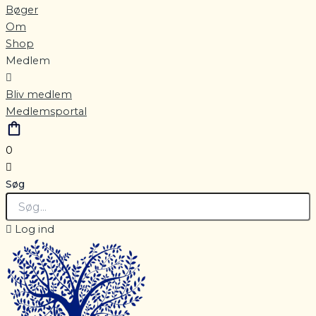
Bøger
Om
Shop
Medlem
Bliv medlem
Medlemsportal
0
Søg
Log ind