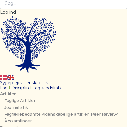
Log ind
Sygeplejevidenskab.dk
Fag
I
Disciplin
I
Fagkundskab
Artikler
Faglige Artikler
Journalistik
Fagfællebedømte videnskabelige artikler ‘Peer Review’
Årssamlinger