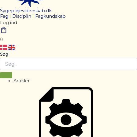
Sygeplejevidenskab.dk
Fag
I
Disciplin
I
Fagkundskab
Log ind
0
Søg
Artikler