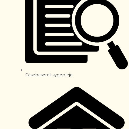
Casebaseret sygepleje