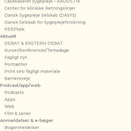
Casebaseret sygepleje – KAUSISTIK
Center for kliniske Retningslinjer
Dansk Sygepleje Selskab (DASYS)
Dansk Selskab for Sygeplejeforskning
PEEPtalk
Aktuelt
DEBAT & EKSTERN DEBAT
Kurser/konferencer/Temadage
Fagligt nyt
Portrætter
Print selv fagligt materiale
Karriereveje
Podcast/app/web
Podcasts
Apps
Web
Film & serier
Anmeldelser & e-bøger
Boganmeldelser