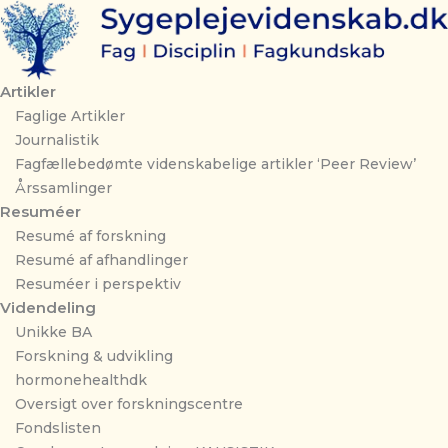
Gå
til
indholdet
Artikler
Faglige Artikler
Journalistik
Fagfællebedømte videnskabelige artikler ‘Peer Review’
Årssamlinger
Resuméer
Resumé af forskning
Resumé af afhandlinger
Resuméer i perspektiv
Videndeling
Unikke BA
Forskning & udvikling
hormonehealthdk
Oversigt over forskningscentre
Fondslisten