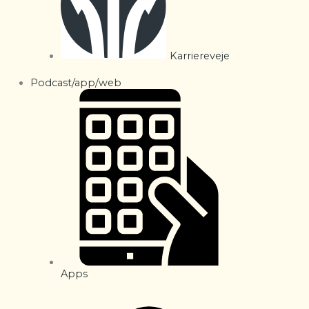
Karriereveje
Podcast/app/web
Apps