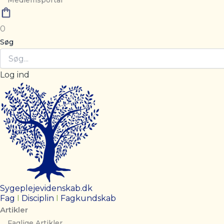
Medlemsportal
0
Søg
Log ind
Sygeplejevidenskab.dk
Fag
I
Disciplin
I
Fagkundskab
Artikler
Faglige Artikler