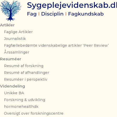
Gå
til
indholdet
Artikler
Faglige Artikler
Journalistik
Fagfællebedømte videnskabelige artikler ‘Peer Review’
Årssamlinger
Resuméer
Resumé af forskning
Resumé af afhandlinger
Resuméer i perspektiv
Videndeling
Unikke BA
Forskning & udvikling
hormonehealthdk
Oversigt over forskningscentre