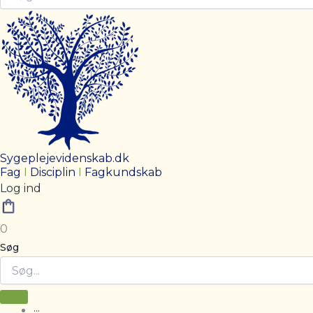
Sygeplejevidenskab.dk
Fag
I
Disciplin
I
Fagkundskab
Log ind
0
Søg
···