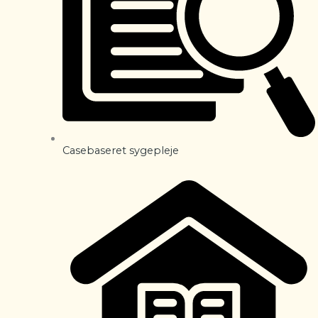
Casebaseret sygepleje