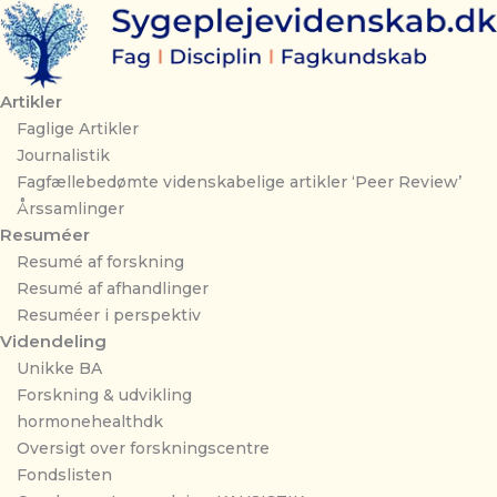
Gå
til
indholdet
Artikler
Faglige Artikler
Journalistik
Fagfællebedømte videnskabelige artikler ‘Peer Review’
Årssamlinger
Resuméer
Resumé af forskning
Resumé af afhandlinger
Resuméer i perspektiv
Videndeling
Unikke BA
Forskning & udvikling
hormonehealthdk
Oversigt over forskningscentre
Fondslisten