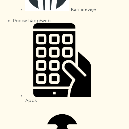
Karriereveje
Podcast/app/web
Apps