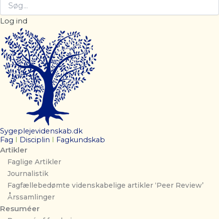
Log ind
Sygeplejevidenskab.dk
Fag
I
Disciplin
I
Fagkundskab
Artikler
Faglige Artikler
Journalistik
Fagfællebedømte videnskabelige artikler ‘Peer Review’
Årssamlinger
Resuméer