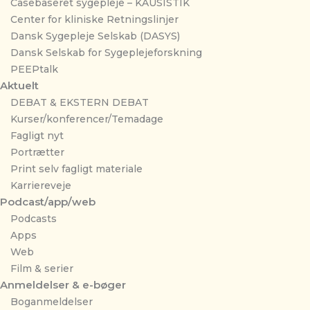
Casebaseret sygepleje – KAUSISTIK
Center for kliniske Retningslinjer
Dansk Sygepleje Selskab (DASYS)
Dansk Selskab for Sygeplejeforskning
PEEPtalk
Aktuelt
DEBAT & EKSTERN DEBAT
Kurser/konferencer/Temadage
Fagligt nyt
Portrætter
Print selv fagligt materiale
Karriereveje
Podcast/app/web
Podcasts
Apps
Web
Film & serier
Anmeldelser & e-bøger
Boganmeldelser