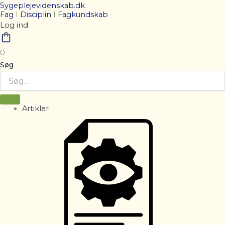
Sygeplejevidenskab.dk
Fag
I
Disciplin
I
Fagkundskab
Log ind
0
Søg
Artikler