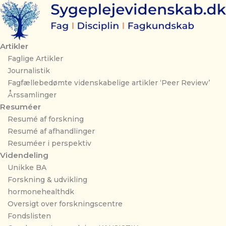
Gå
til
indholdet
Artikler
Faglige Artikler
Journalistik
Fagfællebedømte videnskabelige artikler ‘Peer Review’
Årssamlinger
Resuméer
Resumé af forskning
Resumé af afhandlinger
Resuméer i perspektiv
Videndeling
Unikke BA
Forskning & udvikling
hormonehealthdk
Oversigt over forskningscentre
Fondslisten