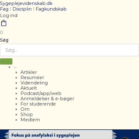
Sygeplejevidenskab.dk
Fag
I
Disciplin
I
Fagkundskab
Log ind
0
Søg
···
Artikler
Resuméer
Videndeling
Aktuelt
Podcast/app/web
Anmeldelser & e-bøger
For studerende
Om
Shop
Medlem