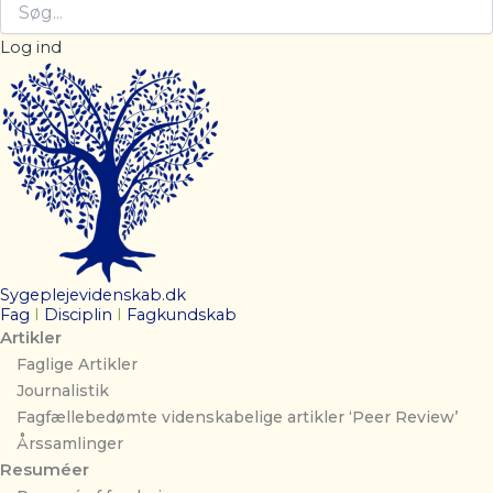
Log ind
Sygeplejevidenskab.dk
Fag
I
Disciplin
I
Fagkundskab
Artikler
Faglige Artikler
Journalistik
Fagfællebedømte videnskabelige artikler ‘Peer Review’
Årssamlinger
Resuméer