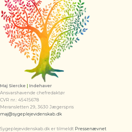
Maj Siercke
|
Indehaver
Ansvarshavende chefredaktør
CVR nr.: 45415678
Meransletten 29, 3630 Jægerspris
maj@sygeplejevidenskab.dk
Sygeplejevidenskab.dk er tilmeldt
Pressenævnet