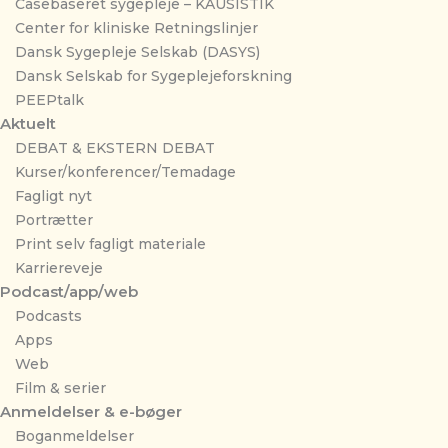
Casebaseret sygepleje – KAUSISTIK
Center for kliniske Retningslinjer
Dansk Sygepleje Selskab (DASYS)
Dansk Selskab for Sygeplejeforskning
PEEPtalk
Aktuelt
DEBAT & EKSTERN DEBAT
Kurser/konferencer/Temadage
Fagligt nyt
Portrætter
Print selv fagligt materiale
Karriereveje
Podcast/app/web
Podcasts
Apps
Web
Film & serier
Anmeldelser & e-bøger
Boganmeldelser