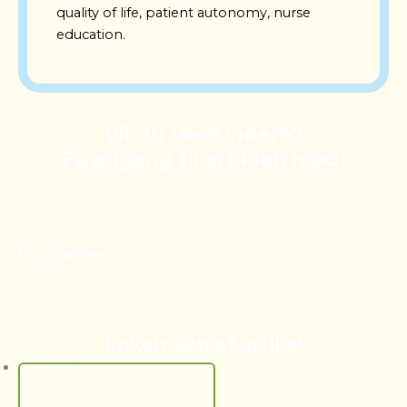
quality of life, patient autonomy, nurse
education.
Vil du læse videre?
Få adgang til artiklen med:
PLUSmedlem
Enkelt køb af artikel
200.00
kr.
Tilføj Til Kurv