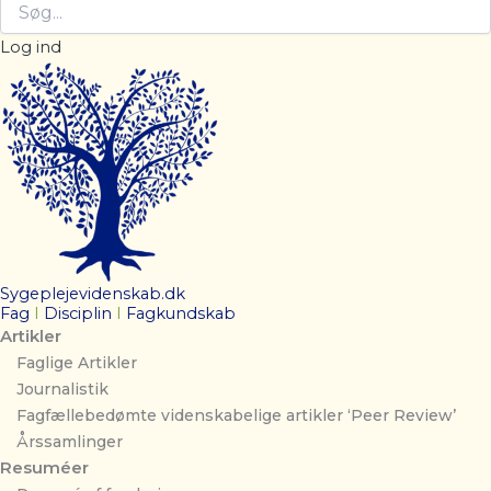
Log ind
Sygeplejevidenskab.dk
Fag
I
Disciplin
I
Fagkundskab
Artikler
Faglige Artikler
Journalistik
Fagfællebedømte videnskabelige artikler ‘Peer Review’
Årssamlinger
Resuméer