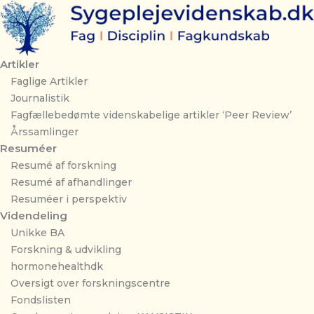
Gå
til
indholdet
Artikler
Faglige Artikler
Journalistik
Fagfællebedømte videnskabelige artikler ‘Peer Review’
Årssamlinger
Resuméer
Resumé af forskning
Resumé af afhandlinger
Resuméer i perspektiv
Videndeling
Unikke BA
Forskning & udvikling
hormonehealthdk
Oversigt over forskningscentre
Fondslisten