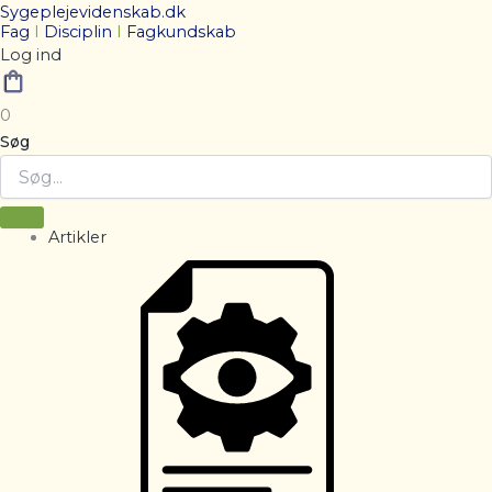
Sygeplejevidenskab.dk
Fag
I
Disciplin
I
Fagkundskab
Log ind
0
Søg
Artikler