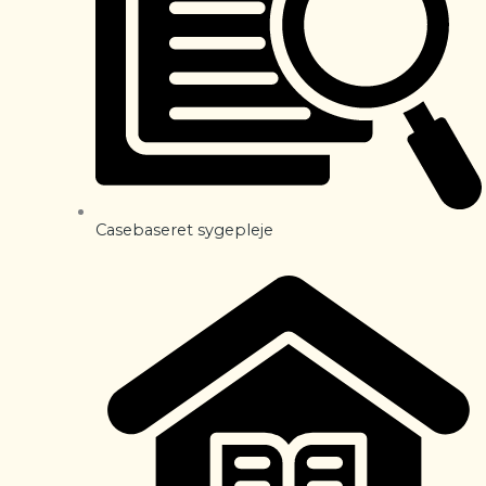
Casebaseret sygepleje