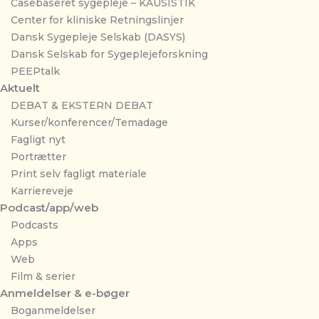
Casebaseret sygepleje – KAUSISTIK
Center for kliniske Retningslinjer
Dansk Sygepleje Selskab (DASYS)
Dansk Selskab for Sygeplejeforskning
PEEPtalk
Aktuelt
DEBAT & EKSTERN DEBAT
Kurser/konferencer/Temadage
Fagligt nyt
Portrætter
Print selv fagligt materiale
Karriereveje
Podcast/app/web
Podcasts
Apps
Web
Film & serier
Anmeldelser & e-bøger
Boganmeldelser