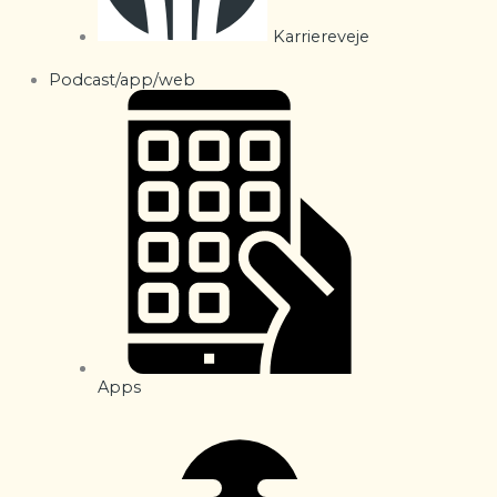
Karriereveje
Podcast/app/web
Apps