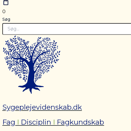
0
Søg
Sygeplejevidenskab.dk
Fag
I
Disciplin
I
Fagkundskab