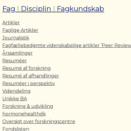
Fag
I
Disciplin
I
Fagkundskab
Artikler
Faglige Artikler
Journalistik
Fagfællebedømte videnskabelige artikler ‘Peer Review
Årssamlinger
Resuméer
Resumé af forskning
Resumé af afhandlinger
Resuméer i perspektiv
Videndeling
Unikke BA
Forskning & udvikling
hormonehealthdk
Oversigt over forskningscentre
Fondslisten