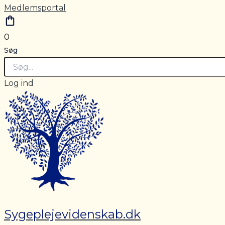
Medlemsportal
0
Søg
Log ind
Sygeplejevidenskab.dk