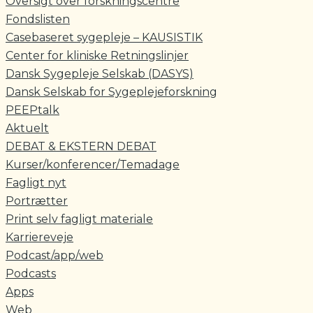
Oversigt over forskningscentre
Fondslisten
Casebaseret sygepleje – KAUSISTIK
Center for kliniske Retningslinjer
Dansk Sygepleje Selskab (DASYS)
Dansk Selskab for Sygeplejeforskning
PEEPtalk
Aktuelt
DEBAT & EKSTERN DEBAT
Kurser/konferencer/Temadage
Fagligt nyt
Portrætter
Print selv fagligt materiale
Karriereveje
Podcast/app/web
Podcasts
Apps
Web