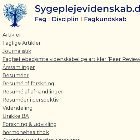
Skriv
Navn*
E-
Gå
her..
mail*
til
indholdet
Artikler
Faglige Artikler
Journalistik
Fagfællebedømte videnskabelige artikler ‘Peer Review
Årssamlinger
Resuméer
Resumé af forskning
Resumé af afhandlinger
Resuméer i perspektiv
Videndeling
Unikke BA
Forskning & udvikling
hormonehealthdk