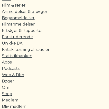
Film & serier
Anmeldelser & e-bøger
Boganmeldelser
Filmanmeldelser
E-bøger & Rapporter
For studerende
Unikke BA
Kritisk læsning af studier
Statistikbanken
Apps
Podcasts
Web & Film
Bøger
Om
Shop
Medlem
Bliv medlem