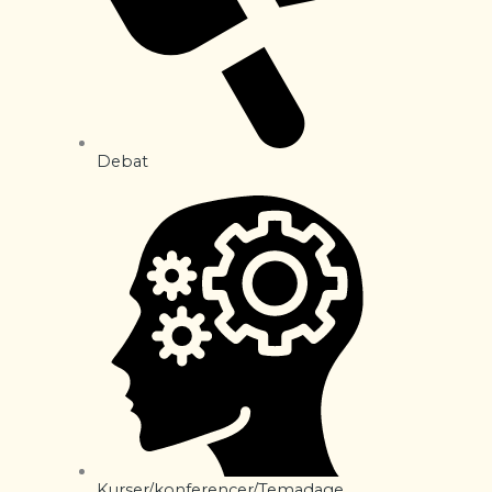
Debat
Kurser/konferencer/Temadage