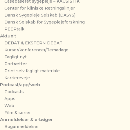
Casebaseret sygepleje – KAUSISTIK
Center for kliniske Retningslinjer
Dansk Sygepleje Selskab (DASYS)
Dansk Selskab for Sygeplejeforskning
PEEPtalk
Aktuelt
DEBAT & EKSTERN DEBAT
Kurser/konferencer/Temadage
Fagligt nyt
Portrætter
Print selv fagligt materiale
Karriereveje
Podcast/app/web
Podcasts
Apps
Web
Film & serier
Anmeldelser & e-bøger
Boganmeldelser