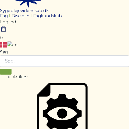
Sygeplejevidenskab.dk
Fag
I
Disciplin
I
Fagkundskab
Log ind
0
Søg
Artikler