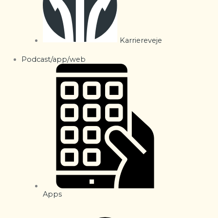
Karriereveje
Podcast/app/web
Apps