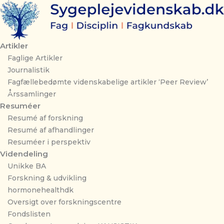
Gå
til
indholdet
Artikler
Faglige Artikler
Journalistik
Fagfællebedømte videnskabelige artikler ‘Peer Review’
Årssamlinger
Resuméer
Resumé af forskning
Resumé af afhandlinger
Resuméer i perspektiv
Videndeling
Unikke BA
Forskning & udvikling
hormonehealthdk
Oversigt over forskningscentre
Fondslisten