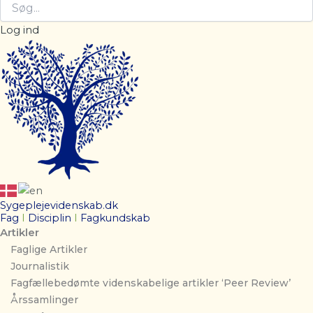
Log ind
Sygeplejevidenskab.dk
Fag
I
Disciplin
I
Fagkundskab
Artikler
Faglige Artikler
Journalistik
Fagfællebedømte videnskabelige artikler ‘Peer Review’
Årssamlinger