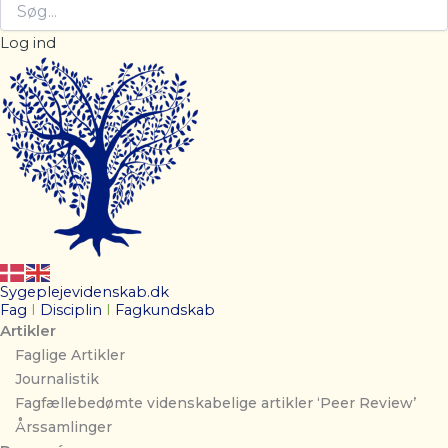
Log ind
Sygeplejevidenskab.dk
Fag
I
Disciplin
I
Fagkundskab
Artikler
Faglige Artikler
Journalistik
Fagfællebedømte videnskabelige artikler ‘Peer Review’
Årssamlinger