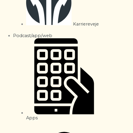
Karriereveje
Podcast/app/web
Apps