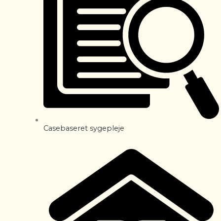
Casebaseret sygepleje