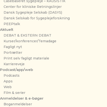
Casebaseret sygepleje – KAUSISTIK
Center for kliniske Retningslinjer
Dansk Sygepleje Selskab (DASYS)
Dansk Selskab for Sygeplejeforskning
PEEPtalk
Aktuelt
DEBAT & EKSTERN DEBAT
Kurser/konferencer/Temadage
Fagligt nyt
Portrætter
Print selv fagligt materiale
Karriereveje
Podcast/app/web
Podcasts
Apps
Web
Film & serier
Anmeldelser & e-bøger
Boganmeldelser