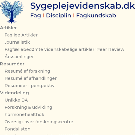
Gå
til
indholdet
Artikler
Faglige Artikler
Journalistik
Fagfællebedømte videnskabelige artikler ‘Peer Review’
Årssamlinger
Resuméer
Resumé af forskning
Resumé af afhandlinger
Resuméer i perspektiv
Videndeling
Unikke BA
Forskning & udvikling
hormonehealthdk
Oversigt over forskningscentre
Fondslisten