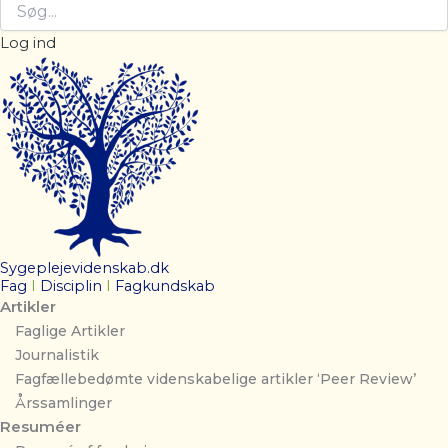
Log ind
Sygeplejevidenskab.dk
Fag
I
Disciplin
I
Fagkundskab
Artikler
Faglige Artikler
Journalistik
Fagfællebedømte videnskabelige artikler ‘Peer Review’
Årssamlinger
Resuméer