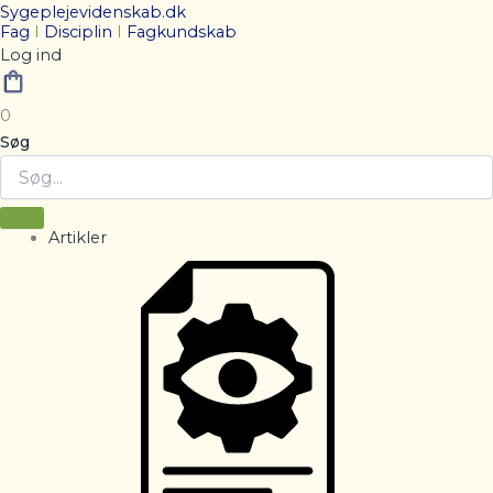
Sygeplejevidenskab.dk
Fag
I
Disciplin
I
Fagkundskab
Log ind
0
Søg
Artikler