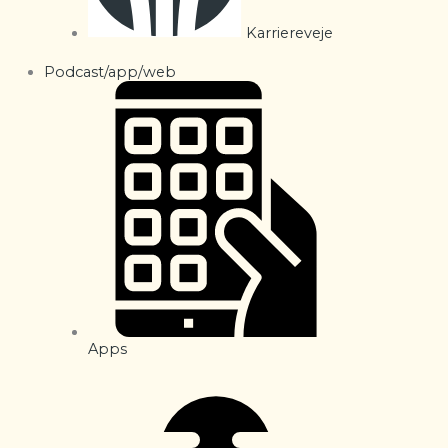
Karriereveje
Podcast/app/web
Apps