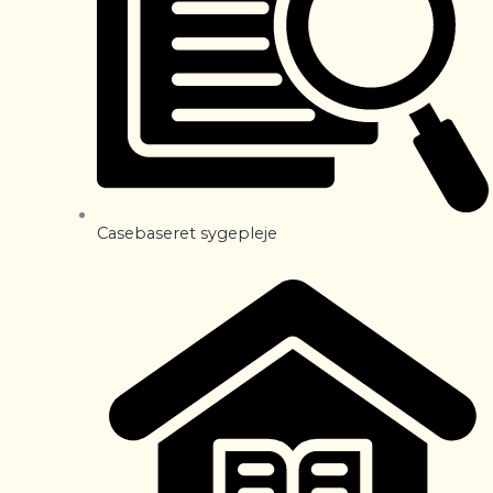
Casebaseret sygepleje