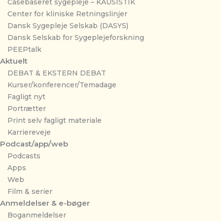
Casebaseret sygepleje – KAUSISTIK
Center for kliniske Retningslinjer
Dansk Sygepleje Selskab (DASYS)
Dansk Selskab for Sygeplejeforskning
PEEPtalk
Aktuelt
DEBAT & EKSTERN DEBAT
Kurser/konferencer/Temadage
Fagligt nyt
Portrætter
Print selv fagligt materiale
Karriereveje
Podcast/app/web
Podcasts
Apps
Web
Film & serier
Anmeldelser & e-bøger
Boganmeldelser