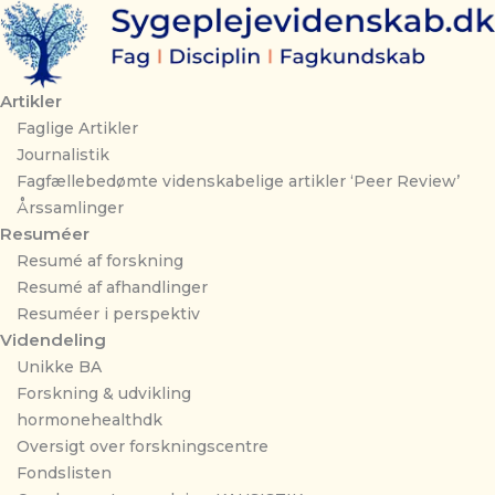
Gå
til
indholdet
Artikler
Faglige Artikler
Journalistik
Fagfællebedømte videnskabelige artikler ‘Peer Review’
Årssamlinger
Resuméer
Resumé af forskning
Resumé af afhandlinger
Resuméer i perspektiv
Videndeling
Unikke BA
Forskning & udvikling
hormonehealthdk
Oversigt over forskningscentre
Fondslisten