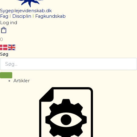
Sygeplejevidenskab.dk
Fag
I
Disciplin
I
Fagkundskab
Log ind
0
Søg
Artikler