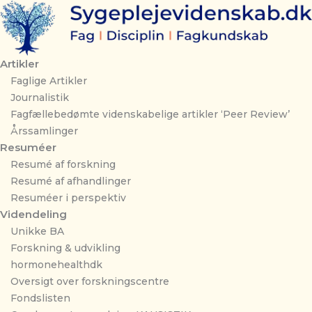
Gå
til
indholdet
Artikler
Faglige Artikler
Journalistik
Fagfællebedømte videnskabelige artikler ‘Peer Review’
Årssamlinger
Resuméer
Resumé af forskning
Resumé af afhandlinger
Resuméer i perspektiv
Videndeling
Unikke BA
Forskning & udvikling
hormonehealthdk
Oversigt over forskningscentre
Fondslisten