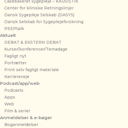
Casebaseret sygepleje – KAUSISTIK
Center for kliniske Retningslinjer
Dansk Sygepleje Selskab (DASYS)
Dansk Selskab for Sygeplejeforskning
PEEPtalk
Aktuelt
DEBAT & EKSTERN DEBAT
Kurser/konferencer/Temadage
Fagligt nyt
Portrætter
Print selv fagligt materiale
Karriereveje
Podcast/app/web
Podcasts
Apps
Web
Film & serier
Anmeldelser & e-bøger
Boganmeldelser