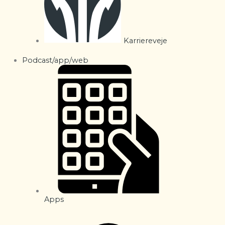
Karriereveje
Podcast/app/web
Apps