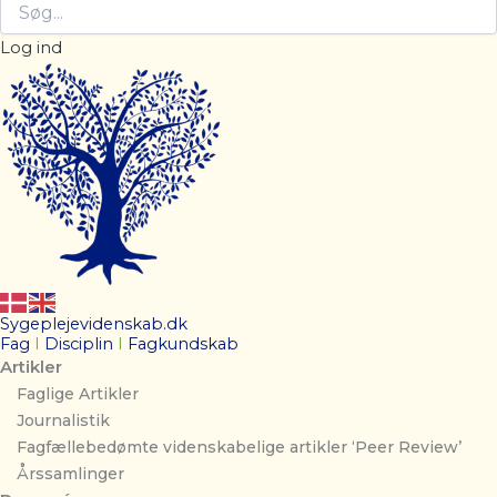
Log ind
Sygeplejevidenskab.dk
Fag
I
Disciplin
I
Fagkundskab
Artikler
Faglige Artikler
Journalistik
Fagfællebedømte videnskabelige artikler ‘Peer Review’
Årssamlinger