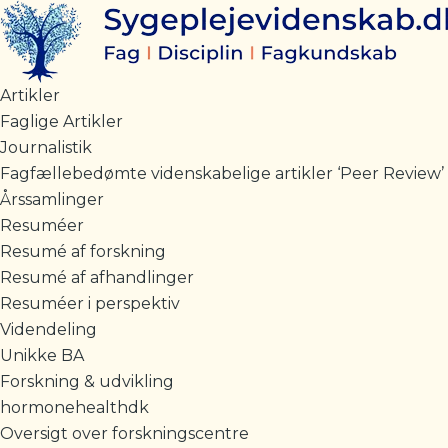
Gå
til
indholdet
Artikler
Faglige Artikler
Journalistik
Fagfællebedømte videnskabelige artikler ‘Peer Review’
Årssamlinger
Resuméer
Resumé af forskning
Resumé af afhandlinger
Resuméer i perspektiv
Videndeling
Unikke BA
Forskning & udvikling
hormonehealthdk
Oversigt over forskningscentre