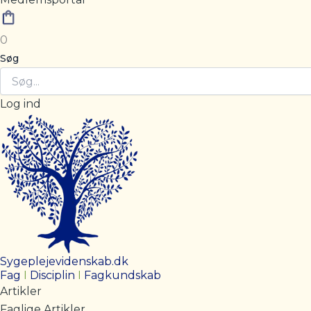
0
Søg
Log ind
Sygeplejevidenskab.dk
Fag
I
Disciplin
I
Fagkundskab
Artikler
Faglige Artikler