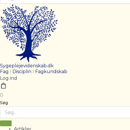
Sygeplejevidenskab.dk
Fag
I
Disciplin
I
Fagkundskab
Log ind
0
Søg
Artikler