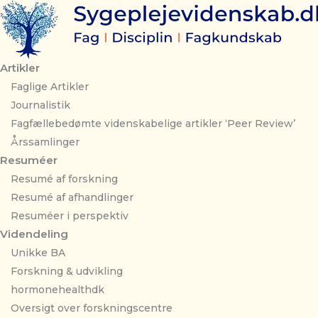
Gå
til
indholdet
Artikler
Faglige Artikler
Journalistik
Fagfællebedømte videnskabelige artikler ‘Peer Review’
Årssamlinger
Resuméer
Resumé af forskning
Resumé af afhandlinger
Resuméer i perspektiv
Videndeling
Unikke BA
Forskning & udvikling
hormonehealthdk
Oversigt over forskningscentre