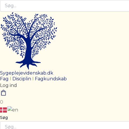
Sygeplejevidenskab.dk
Fag
I
Disciplin
I
Fagkundskab
Log ind
0
Søg