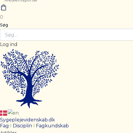
Medlemsportal
0
Søg
Log ind
Sygeplejevidenskab.dk
Fag
I
Disciplin
I
Fagkundskab
Artikler