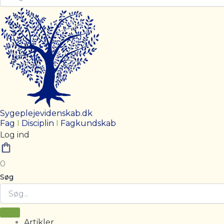
Sygeplejevidenskab.dk
Fag
I
Disciplin
I
Fagkundskab
Log ind
0
Søg
Artikler