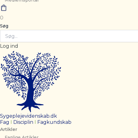
Medlemsportal
0
Søg
Log ind
Sygeplejevidenskab.dk
Fag
I
Disciplin
I
Fagkundskab
Artikler
Faglige Artikler