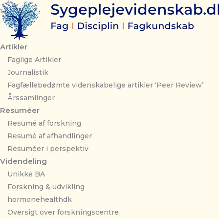
Gå
til
indholdet
Artikler
Faglige Artikler
Journalistik
Fagfællebedømte videnskabelige artikler ‘Peer Review’
Årssamlinger
Resuméer
Resumé af forskning
Resumé af afhandlinger
Resuméer i perspektiv
Videndeling
Unikke BA
Forskning & udvikling
hormonehealthdk
Oversigt over forskningscentre