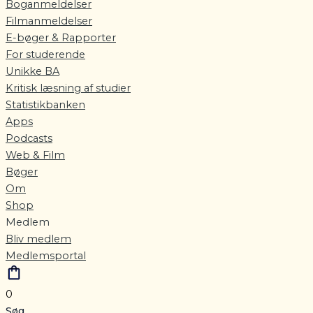
Boganmeldelser
Filmanmeldelser
E-bøger & Rapporter
For studerende
Unikke BA
Kritisk læsning af studier
Statistikbanken
Apps
Podcasts
Web & Film
Bøger
Om
Shop
Medlem
Bliv medlem
Medlemsportal
0
Søg