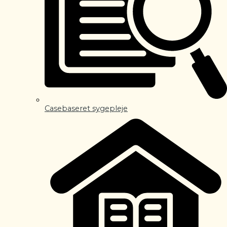
Casebaseret sygepleje