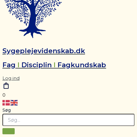
Sygeplejevidenskab.dk
Fag
I
Disciplin
I
Fagkundskab
Log ind
0
Søg