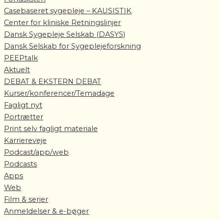
Casebaseret sygepleje – KAUSISTIK
Center for kliniske Retningslinjer
Dansk Sygepleje Selskab (DASYS)
Dansk Selskab for Sygeplejeforskning
PEEPtalk
Aktuelt
DEBAT & EKSTERN DEBAT
Kurser/konferencer/Temadage
Fagligt nyt
Portrætter
Print selv fagligt materiale
Karriereveje
Podcast/app/web
Podcasts
Apps
Web
Film & serier
Anmeldelser & e-bøger