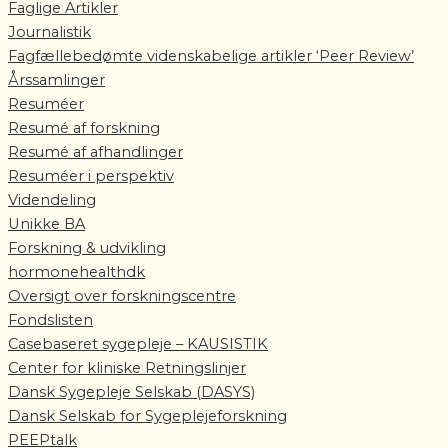
Faglige Artikler
Journalistik
Fagfællebedømte videnskabelige artikler ‘Peer Review’
Årssamlinger
Resuméer
Resumé af forskning
Resumé af afhandlinger
Resuméer i perspektiv
Videndeling
Unikke BA
Forskning & udvikling
hormonehealthdk
Oversigt over forskningscentre
Fondslisten
Casebaseret sygepleje – KAUSISTIK
Center for kliniske Retningslinjer
Dansk Sygepleje Selskab (DASYS)
Dansk Selskab for Sygeplejeforskning
PEEPtalk