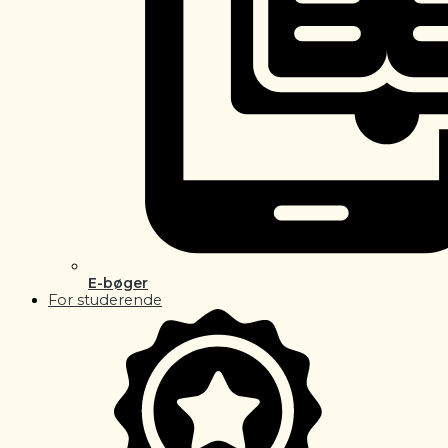
E-bøger
For studerende