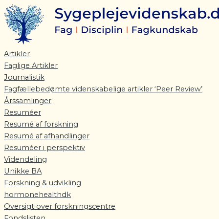
Gå
til
indholdet
Artikler
Faglige Artikler
Journalistik
Fagfællebedømte videnskabelige artikler ‘Peer Review’
Årssamlinger
Resuméer
Resumé af forskning
Resumé af afhandlinger
Resuméer i perspektiv
Videndeling
Unikke BA
Forskning & udvikling
hormonehealthdk
Oversigt over forskningscentre
Fondslisten