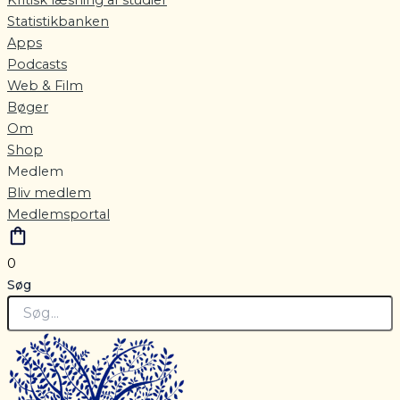
Statistikbanken
Apps
Podcasts
Web & Film
Bøger
Om
Shop
Medlem
Bliv medlem
Medlemsportal
0
Søg