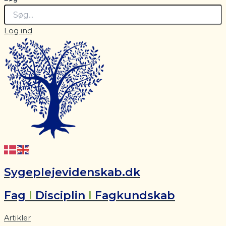
Log ind
Sygeplejevidenskab.dk
Fag
I
Disciplin
I
Fagkundskab
Artikler