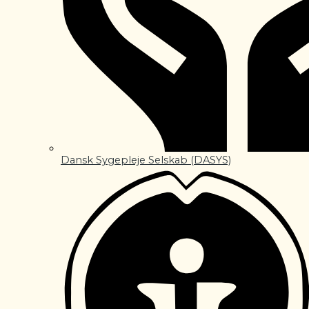
Dansk Sygepleje Selskab (DASYS)