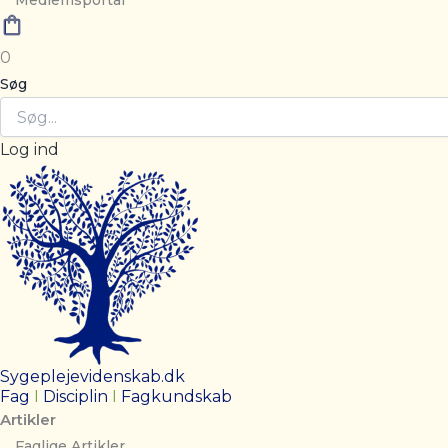
Medlemsportal
0
Søg
Log ind
Sygeplejevidenskab.dk
Fag
I
Disciplin
I
Fagkundskab
Artikler
Faglige Artikler