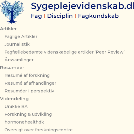
Gå
til
indholdet
Artikler
Faglige Artikler
Journalistik
Fagfællebedømte videnskabelige artikler ‘Peer Review’
Årssamlinger
Resuméer
Resumé af forskning
Resumé af afhandlinger
Resuméer i perspektiv
Videndeling
Unikke BA
Forskning & udvikling
hormonehealthdk
Oversigt over forskningscentre