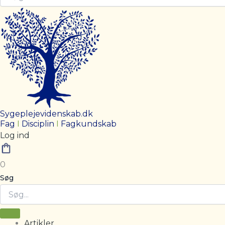
Sygeplejevidenskab.dk
Fag
I
Disciplin
I
Fagkundskab
Log ind
0
Søg
Artikler