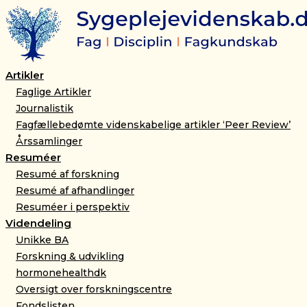
Gå
til
indholdet
Artikler
Faglige Artikler
Journalistik
Fagfællebedømte videnskabelige artikler ‘Peer Review’
Årssamlinger
Resuméer
Resumé af forskning
Resumé af afhandlinger
Resuméer i perspektiv
Videndeling
Unikke BA
Forskning & udvikling
hormonehealthdk
Oversigt over forskningscentre
Fondslisten