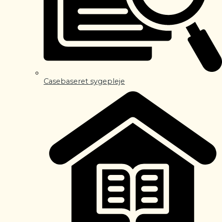
Casebaseret sygepleje