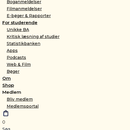
Boganmeldelser
Filmanmeldelser
E-bøger & Rapporter
For studerende
Unikke BA
Kritisk læsning af studier
Statistikbanken
Apps
Podcasts
Web & Film
Bøger
Om
Shop
Medlem
Bliv medlem
Medlemsportal
0
Søg