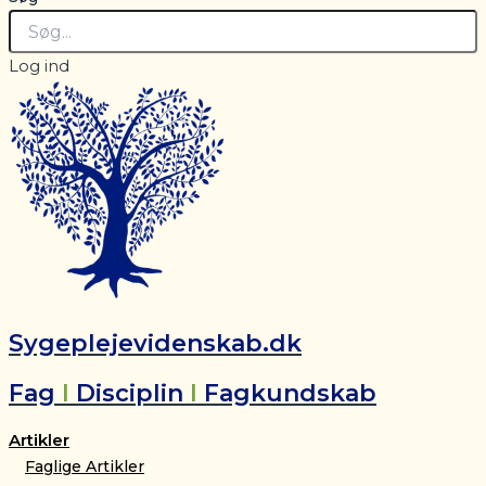
Log ind
Sygeplejevidenskab.dk
Fag
I
Disciplin
I
Fagkundskab
Artikler
Faglige Artikler