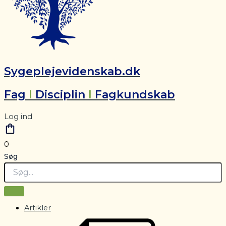
Sygeplejevidenskab.dk
Fag
I
Disciplin
I
Fagkundskab
Log ind
0
Søg
Artikler