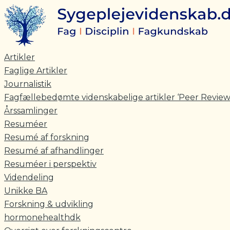
Skriv
Navn*
E-
Gå
her..
mail*
til
indholdet
Artikler
Faglige Artikler
Journalistik
Fagfællebedømte videnskabelige artikler ‘Peer Review
Årssamlinger
Resuméer
Resumé af forskning
Resumé af afhandlinger
Resuméer i perspektiv
Videndeling
Unikke BA
Forskning & udvikling
hormonehealthdk