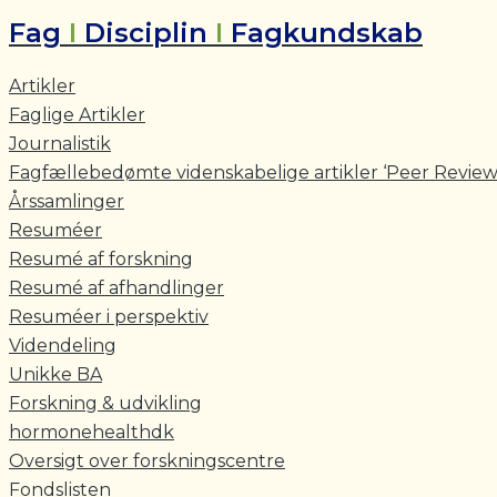
Fag
I
Disciplin
I
Fagkundskab
Artikler
Faglige Artikler
Journalistik
Fagfællebedømte videnskabelige artikler ‘Peer Review
Årssamlinger
Resuméer
Resumé af forskning
Resumé af afhandlinger
Resuméer i perspektiv
Videndeling
Unikke BA
Forskning & udvikling
hormonehealthdk
Oversigt over forskningscentre
Fondslisten