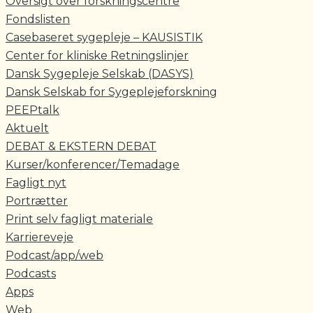
Oversigt over forskningscentre
Fondslisten
Casebaseret sygepleje – KAUSISTIK
Center for kliniske Retningslinjer
Dansk Sygepleje Selskab (DASYS)
Dansk Selskab for Sygeplejeforskning
PEEPtalk
Aktuelt
DEBAT & EKSTERN DEBAT
Kurser/konferencer/Temadage
Fagligt nyt
Portrætter
Print selv fagligt materiale
Karriereveje
Podcast/app/web
Podcasts
Apps
Web