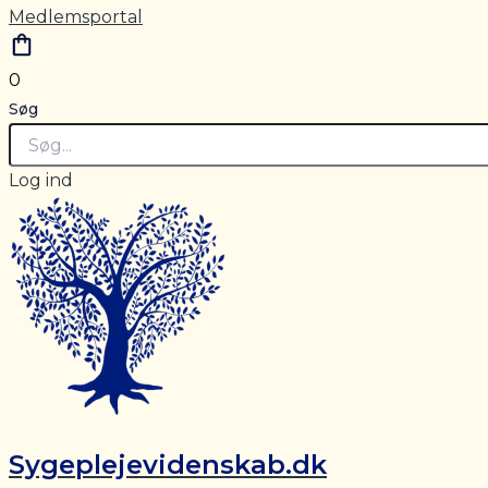
Medlemsportal
0
Søg
Log ind
Sygeplejevidenskab.dk