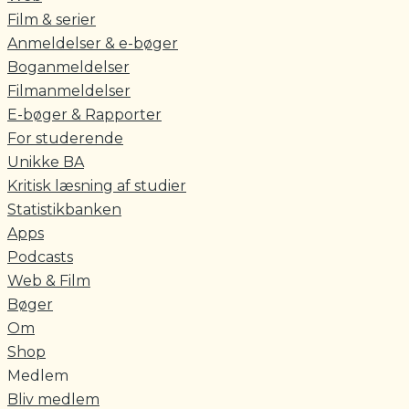
Film & serier
Anmeldelser & e-bøger
Boganmeldelser
Filmanmeldelser
E-bøger & Rapporter
For studerende
Unikke BA
Kritisk læsning af studier
Statistikbanken
Apps
Podcasts
Web & Film
Bøger
Om
Shop
Medlem
Bliv medlem