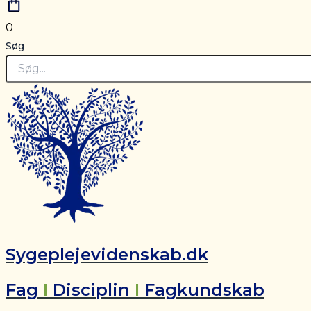
0
Søg
Sygeplejevidenskab.dk
Fag
I
Disciplin
I
Fagkundskab