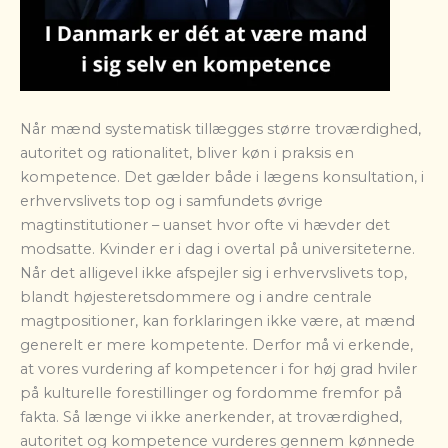
Når mænd systematisk tillægges større troværdighed,
autoritet og rationalitet, bliver køn i praksis en
kompetence. Det gælder både i lægens konsultation, i
erhvervslivets top og i samfundets øvrige
magtinstitutioner – uanset hvor ofte vi hævder det
modsatte. Kvinder er i dag i overtal på universiteterne.
Når det alligevel ikke afspejler sig i erhvervslivets top,
blandt højesteretsdommere og i andre centrale
magtpositioner, kan forklaringen ikke være, at mænd
generelt er mere kompetente. Derfor må vi erkende,
at vores vurdering af kompetencer i for høj grad hviler
på kulturelle forestillinger og fordomme fremfor på
fakta. Så længe vi ikke anerkender, at troværdighed,
autoritet og kompetence vurderes gennem kønnede