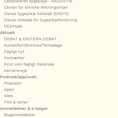
Casebaseret sygepleje – KAUSISTIK
Center for kliniske Retningslinjer
Dansk Sygepleje Selskab (DASYS)
Dansk Selskab for Sygeplejeforskning
PEEPtalk
Aktuelt
DEBAT & EKSTERN DEBAT
Kurser/konferencer/Temadage
Fagligt nyt
Portrætter
Print selv fagligt materiale
Karriereveje
Podcast/app/web
Podcasts
Apps
Web
Film & serier
Anmeldelser & e-bøger
Boganmeldelser