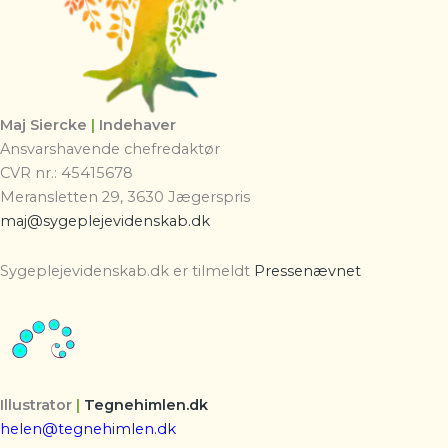
Maj Siercke
|
Indehaver
Ansvarshavende chefredaktør
CVR nr.: 45415678
Meransletten 29, 3630 Jægerspris
maj@sygeplejevidenskab.dk
Sygeplejevidenskab.dk er tilmeldt
Pressenævnet
Illustrator
|
Tegnehimlen.dk
helen@tegnehimlen.dk