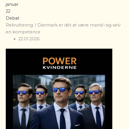
januar
22
Debat
Rekruttering: I Danmark er dét at være mand i sig selv
en kompetence
22.01.2026