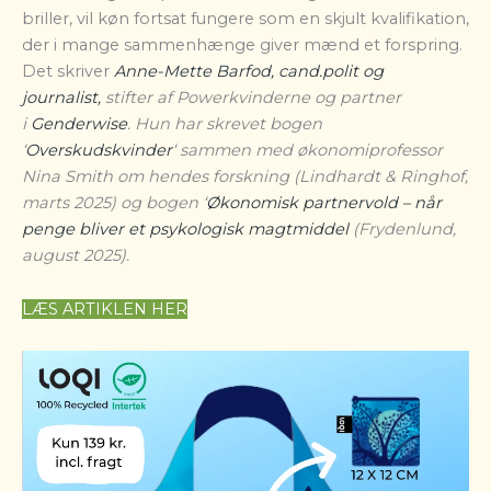
briller, vil køn fortsat fungere som en skjult kvalifikation,
der i mange sammenhænge giver mænd et forspring.
Det skriver
Anne-Mette Barfod, cand.polit og
journalist,
stifter af Powerkvinderne og partner
i
Genderwise
. Hun har skrevet bogen
‘
Overskudskvinder
‘ sammen med økonomiprofessor
Nina Smith om hendes forskning (Lindhardt & Ringhof,
marts 2025) og bogen ‘
Økonomisk partnervold – når
penge bliver et psykologisk magtmiddel
(Frydenlund,
august 2025).
LÆS ARTIKLEN HER