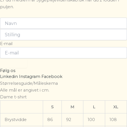
Er du medlem af Sygeplejevidenskab.dk har du 2 lodder i
puljen.
E-mail
Tilmeld
Følg os
Linkedin
Instagram
Facebook
Størrelsesguide/Måleskema
Alle mål er angivet i cm.
Dame t-shirt
S
M
L
XL
Brystvidde
86
92
100
108