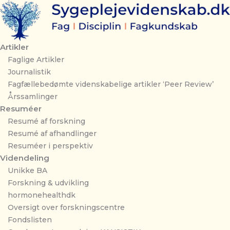
Gå
til
indholdet
Artikler
Faglige Artikler
Journalistik
Fagfællebedømte videnskabelige artikler ‘Peer Review’
Årssamlinger
Resuméer
Resumé af forskning
Resumé af afhandlinger
Resuméer i perspektiv
Videndeling
Unikke BA
Forskning & udvikling
hormonehealthdk
Oversigt over forskningscentre
Fondslisten