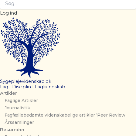
Log ind
Sygeplejevidenskab.dk
Fag
I
Disciplin
I
Fagkundskab
Artikler
Faglige Artikler
Journalistik
Fagfællebedømte videnskabelige artikler ‘Peer Review’
Årssamlinger
Resuméer