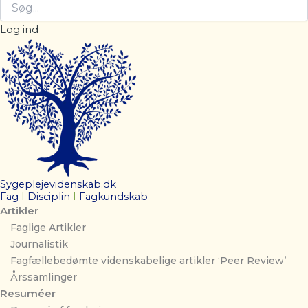
Log ind
Sygeplejevidenskab.dk
Fag
I
Disciplin
I
Fagkundskab
Artikler
Faglige Artikler
Journalistik
Fagfællebedømte videnskabelige artikler ‘Peer Review’
Årssamlinger
Resuméer