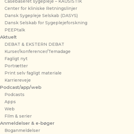
Casebaseret sygepleje – KAUSISTIK
Center for kliniske Retningslinjer
Dansk Sygepleje Selskab (DASYS)
Dansk Selskab for Sygeplejeforskning
PEEPtalk
Aktuelt
DEBAT & EKSTERN DEBAT
Kurser/konferencer/Temadage
Fagligt nyt
Portrætter
Print selv fagligt materiale
Karriereveje
Podcast/app/web
Podcasts
Apps
Web
Film & serier
Anmeldelser & e-bøger
Boganmeldelser