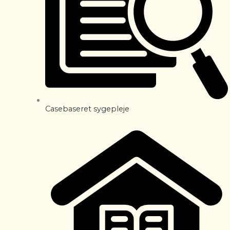
Casebaseret sygepleje