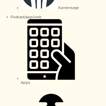
Karriereveje
Podcast/app/web
Apps