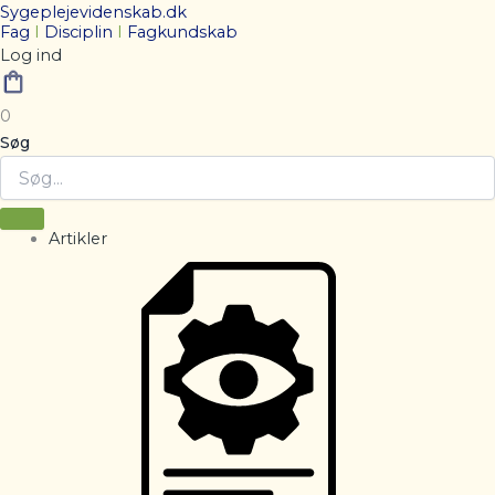
Sygeplejevidenskab.dk
Fag
I
Disciplin
I
Fagkundskab
Log ind
0
Søg
Artikler