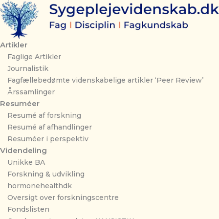
Gå
til
indholdet
Artikler
Faglige Artikler
Journalistik
Fagfællebedømte videnskabelige artikler ‘Peer Review’
Årssamlinger
Resuméer
Resumé af forskning
Resumé af afhandlinger
Resuméer i perspektiv
Videndeling
Unikke BA
Forskning & udvikling
hormonehealthdk
Oversigt over forskningscentre
Fondslisten