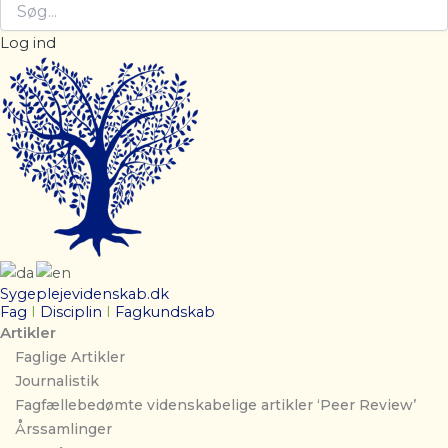
Log ind
Sygeplejevidenskab.dk
Fag
I
Disciplin
I
Fagkundskab
Artikler
Faglige Artikler
Journalistik
Fagfællebedømte videnskabelige artikler ‘Peer Review’
Årssamlinger