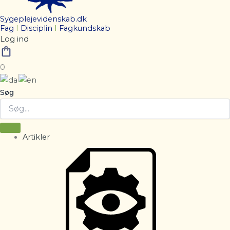
Sygeplejevidenskab.dk
Fag
I
Disciplin
I
Fagkundskab
Log ind
0
Søg
Artikler