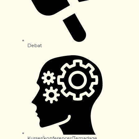
Debat
Kurser/konferencer/Temadage