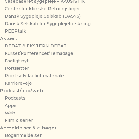
Casebaseret sygepleje – KAUSISTIK
Center for kliniske Retningslinjer
Dansk Sygepleje Selskab (DASYS)
Dansk Selskab for Sygeplejeforskning
PEEPtalk
Aktuelt
DEBAT & EKSTERN DEBAT
Kurser/konferencer/Temadage
Fagligt nyt
Portrætter
Print selv fagligt materiale
Karriereveje
Podcast/app/web
Podcasts
Apps
Web
Film & serier
Anmeldelser & e-bøger
Boganmeldelser