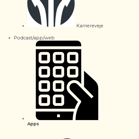
Karriereveje
Podcast/app/web
Apps