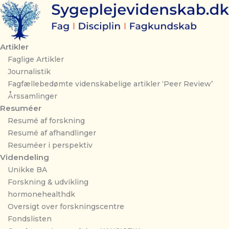
Gå
til
indholdet
Artikler
Faglige Artikler
Journalistik
Fagfællebedømte videnskabelige artikler ‘Peer Review’
Årssamlinger
Resuméer
Resumé af forskning
Resumé af afhandlinger
Resuméer i perspektiv
Videndeling
Unikke BA
Forskning & udvikling
hormonehealthdk
Oversigt over forskningscentre
Fondslisten