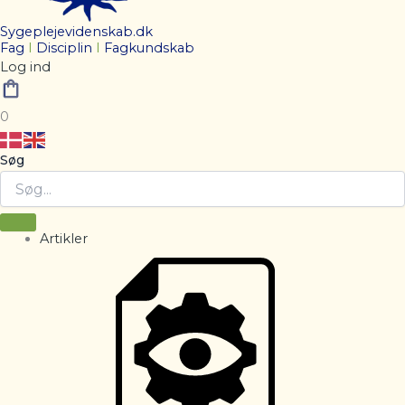
Sygeplejevidenskab.dk
Fag
I
Disciplin
I
Fagkundskab
Log ind
0
Søg
Artikler