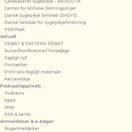
Casebaseret sygepleje – KAUSISTIK
Center for kliniske Retningslinjer
Dansk Sygepleje Selskab (DASYS)
Dansk Selskab for Sygeplejeforskning
PEEPtalk
Aktuelt
DEBAT & EKSTERN DEBAT
Kurser/konferencer/Temadage
Fagligt nyt
Portrætter
Print selv fagligt materiale
Karriereveje
Podcast/app/web
Podcasts
Apps
Web
Film & serier
Anmeldelser & e-bøger
Boganmeldelser