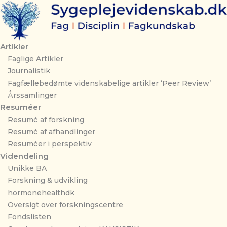
Gå
til
indholdet
Artikler
Faglige Artikler
Journalistik
Fagfællebedømte videnskabelige artikler ‘Peer Review’
Årssamlinger
Resuméer
Resumé af forskning
Resumé af afhandlinger
Resuméer i perspektiv
Videndeling
Unikke BA
Forskning & udvikling
hormonehealthdk
Oversigt over forskningscentre
Fondslisten