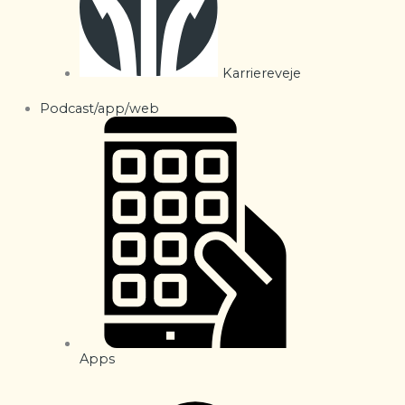
Karriereveje
Podcast/app/web
Apps