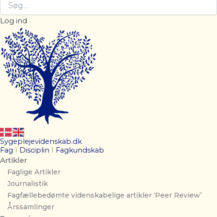
Log ind
Sygeplejevidenskab.dk
Fag
I
Disciplin
I
Fagkundskab
Artikler
Faglige Artikler
Journalistik
Fagfællebedømte videnskabelige artikler ‘Peer Review’
Årssamlinger