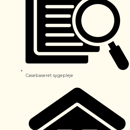
Casebaseret sygepleje