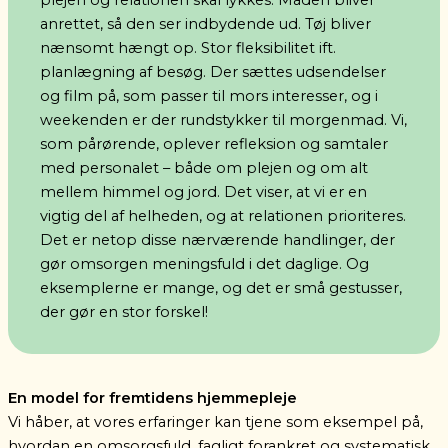
anrettet, så den ser indbydende ud. Tøj bliver
nænsomt hængt op. Stor fleksibilitet ift.
planlægning af besøg. Der sættes udsendelser
og film på, som passer til mors interesser, og i
weekenden er der rundstykker til morgenmad.
Vi,
som pårørende, oplever refleksion og samtaler
med personalet – både om plejen og om alt
mellem himmel og jord. Det viser, at vi er en
vigtig del af helheden, og at relationen prioriteres.
Det er netop disse nærværende handlinger, der
gør omsorgen meningsfuld i det daglige. Og
eksemplerne er mange, og det er små gestusser,
der gør en stor forskel!
En model for fremtidens hjemmepleje
Vi håber, at vores erfaringer kan tjene som eksempel på,
hvordan en omsorgsfuld, fagligt forankret og systematisk