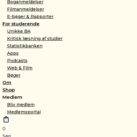
Boganmeldelser
Filmanmeldelser
E-bøger & Rapporter
For studerende
Unikke BA
Kritisk læsning af studier
Statistikbanken
Apps
Podcasts
Web & Film
Bøger
Om
Shop
Medlem
Bliv medlem
Medlemsportal
0
Søg