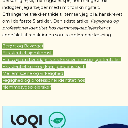
personlig rejse, men også et spejl for mange af de
indsigter, jeg arbejder med i mit forskningsfelt.
Erfaringerne trækker tråde til temaer, jeg bl.a. har skrevet
om i de første 5 artikler. Den sidste artikel
Faglighed og
professionel identitet hos hjemmesygeplejersker
er
anbefalet af redaktionen som supplerende læsning.
Berørt og Bevæget
Eksistentiel hjemkomst
Et essay om hverdagslivets kreative omsorgspotentialer
Eksistentiel krise og kærlighedens kraft
Mellem scene og virkelighed
Faglighed og professionel identitet hos
hjemmesygeplejersker