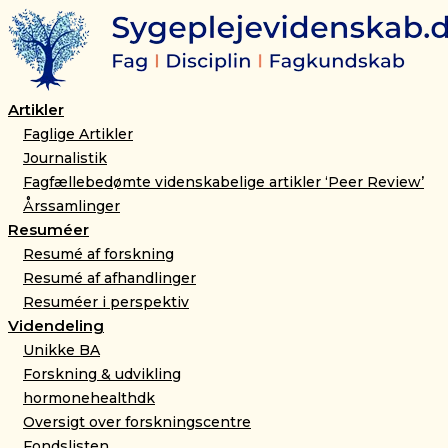
Gå
til
indholdet
Artikler
Faglige Artikler
Journalistik
Fagfællebedømte videnskabelige artikler ‘Peer Review’
Årssamlinger
Resuméer
Resumé af forskning
Resumé af afhandlinger
Resuméer i perspektiv
Videndeling
Unikke BA
Forskning & udvikling
hormonehealthdk
Oversigt over forskningscentre
Fondslisten