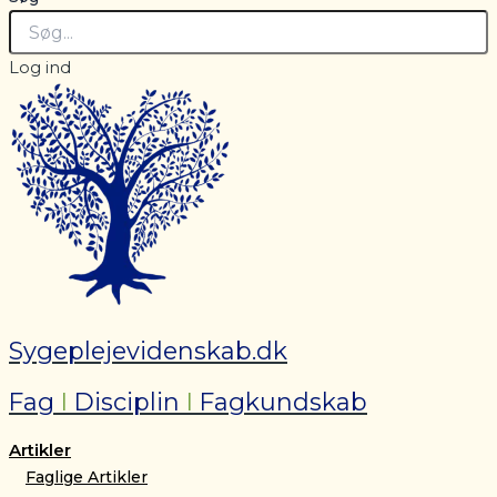
Log ind
Sygeplejevidenskab.dk
Fag
I
Disciplin
I
Fagkundskab
Artikler
Faglige Artikler