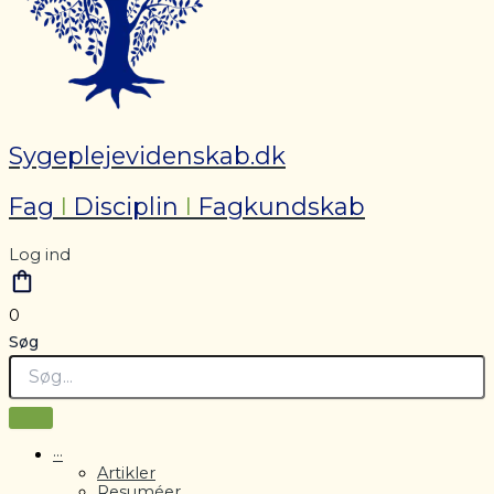
Sygeplejevidenskab.dk
Fag
I
Disciplin
I
Fagkundskab
Log ind
0
Søg
···
Artikler
Resuméer