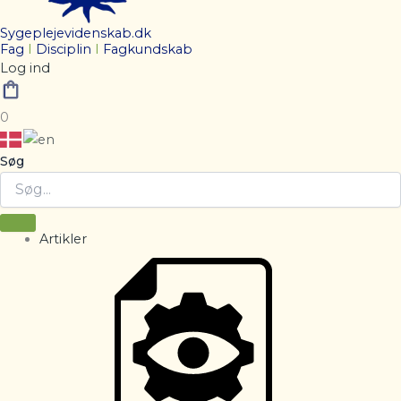
Sygeplejevidenskab.dk
Fag
I
Disciplin
I
Fagkundskab
Log ind
0
Søg
Artikler