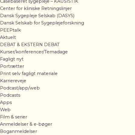
Casebaseret sygepleje – KAUSISTIK
Center for kliniske Retningslinjer
Dansk Sygepleje Selskab (DASYS)
Dansk Selskab for Sygeplejeforskning
PEEPtalk
Aktuelt
DEBAT & EKSTERN DEBAT
Kurser/konferencer/Temadage
Fagligt nyt
Portrætter
Print selv fagligt materiale
Karriereveje
Podcast/app/web
Podcasts
Apps
Web
Film & serier
Anmeldelser & e-bøger
Boganmeldelser