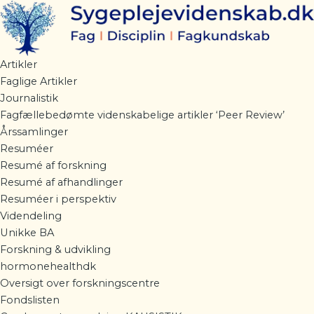
Gå
til
indholdet
Artikler
Faglige Artikler
Journalistik
Fagfællebedømte videnskabelige artikler ‘Peer Review’
Årssamlinger
Resuméer
Resumé af forskning
Resumé af afhandlinger
Resuméer i perspektiv
Videndeling
Unikke BA
Forskning & udvikling
hormonehealthdk
Oversigt over forskningscentre
Fondslisten