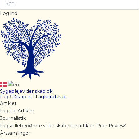
Log ind
Sygeplejevidenskab.dk
Fag
I
Disciplin
I
Fagkundskab
Artikler
Faglige Artikler
Journalistik
Fagfællebedømte videnskabelige artikler ‘Peer Review’
Årssamlinger