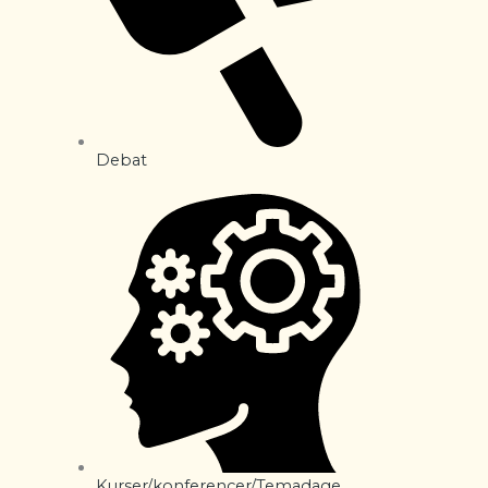
Debat
Kurser/konferencer/Temadage