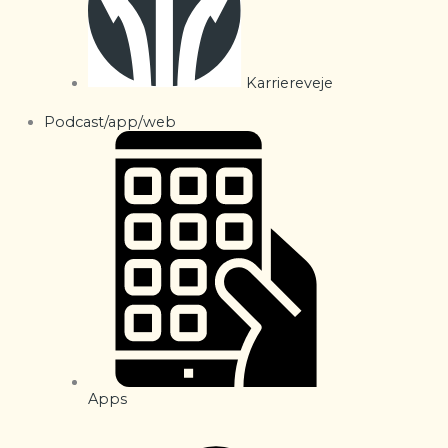
Karriereveje
Podcast/app/web
Apps