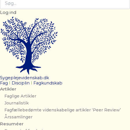
Log ind
Sygeplejevidenskab.dk
Fag
I
Disciplin
I
Fagkundskab
Artikler
Faglige Artikler
Journalistik
Fagfællebedømte videnskabelige artikler ‘Peer Review’
Årssamlinger
Resuméer