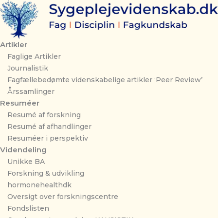
Gå
til
indholdet
Artikler
Faglige Artikler
Journalistik
Fagfællebedømte videnskabelige artikler ‘Peer Review’
Årssamlinger
Resuméer
Resumé af forskning
Resumé af afhandlinger
Resuméer i perspektiv
Videndeling
Unikke BA
Forskning & udvikling
hormonehealthdk
Oversigt over forskningscentre
Fondslisten