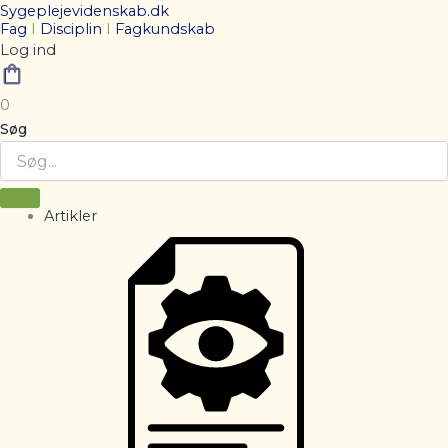
Sygeplejevidenskab.dk
Fag
I
Disciplin
I
Fagkundskab
Log ind
0
Søg
Artikler