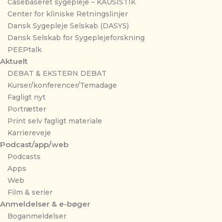
Casebaseret sygepleje – KAUSISTIK
Center for kliniske Retningslinjer
Dansk Sygepleje Selskab (DASYS)
Dansk Selskab for Sygeplejeforskning
PEEPtalk
Aktuelt
DEBAT & EKSTERN DEBAT
Kurser/konferencer/Temadage
Fagligt nyt
Portrætter
Print selv fagligt materiale
Karriereveje
Podcast/app/web
Podcasts
Apps
Web
Film & serier
Anmeldelser & e-bøger
Boganmeldelser