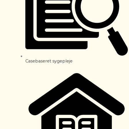
Casebaseret sygepleje