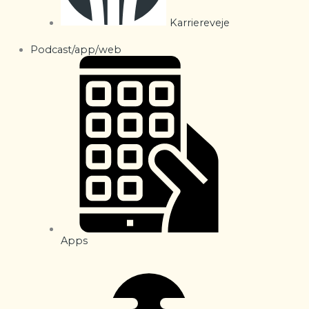
Karriereveje
Podcast/app/web
Apps