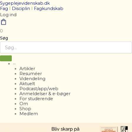
Sygeplejevidenskab.dk
Fag
I
Disciplin
I
Fagkundskab
Log ind
0
Søg
···
Artikler
Resuméer
Videndeling
Aktuelt
Podcast/app/web
Anmeldelser & e-bøger
For studerende
Om
Shop
Medlem