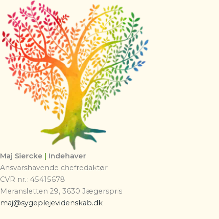
Maj Siercke
|
Indehaver
Ansvarshavende chefredaktør
CVR nr.: 45415678
Meransletten 29, 3630 Jægerspris
maj@sygeplejevidenskab.dk