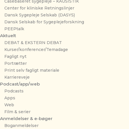
Casebaseret sygepleje – KAUSISTIK
Center for kliniske Retningslinjer
Dansk Sygepleje Selskab (DASYS)
Dansk Selskab for Sygeplejeforskning
PEEPtalk
Aktuelt
DEBAT & EKSTERN DEBAT
Kurser/konferencer/Temadage
Fagligt nyt
Portrætter
Print selv fagligt materiale
Karriereveje
Podcast/app/web
Podcasts
Apps
Web
Film & serier
Anmeldelser & e-bøger
Boganmeldelser