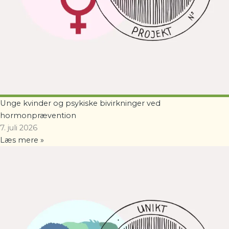
Unge kvinder og psykiske bivirkninger ved
hormonprævention
7. juli 2026
Læs mere »