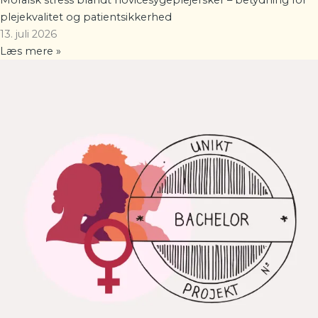
Moralsk stress blandt novicesygeplejersker – betydning for
plejekvalitet og patientsikkerhed
13. juli 2026
Læs mere »