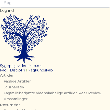
Log ind
Sygeplejevidenskab.dk
Fag
I
Disciplin
I
Fagkundskab
Artikler
Faglige Artikler
Journalistik
Fagfællebedømte videnskabelige artikler ‘Peer Review’
Årssamlinger
Resuméer