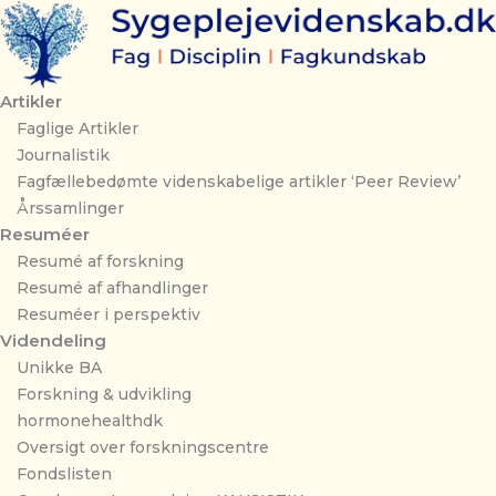
Gå
til
indholdet
Artikler
Faglige Artikler
Journalistik
Fagfællebedømte videnskabelige artikler ‘Peer Review’
Årssamlinger
Resuméer
Resumé af forskning
Resumé af afhandlinger
Resuméer i perspektiv
Videndeling
Unikke BA
Forskning & udvikling
hormonehealthdk
Oversigt over forskningscentre
Fondslisten