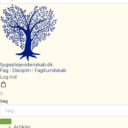
Sygeplejevidenskab.dk
Fag
I
Disciplin
I
Fagkundskab
Log ind
0
Søg
Artikler