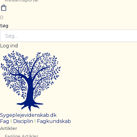
Medlemsportal
0
Søg
Log ind
Sygeplejevidenskab.dk
Fag
I
Disciplin
I
Fagkundskab
Artikler
Faglige Artikler