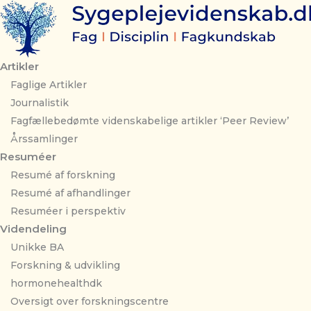
Gå
til
indholdet
Artikler
Faglige Artikler
Journalistik
Fagfællebedømte videnskabelige artikler ‘Peer Review’
Årssamlinger
Resuméer
Resumé af forskning
Resumé af afhandlinger
Resuméer i perspektiv
Videndeling
Unikke BA
Forskning & udvikling
hormonehealthdk
Oversigt over forskningscentre