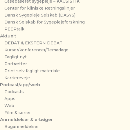
Casebaseret sygepleje – KAUSISTIK
Center for kliniske Retningslinjer
Dansk Sygepleje Selskab (DASYS)
Dansk Selskab for Sygeplejeforskning
PEEPtalk
Aktuelt
DEBAT & EKSTERN DEBAT
Kurser/konferencer/Temadage
Fagligt nyt
Portrætter
Print selv fagligt materiale
Karriereveje
Podcast/app/web
Podcasts
Apps
Web
Film & serier
Anmeldelser & e-bøger
Boganmeldelser