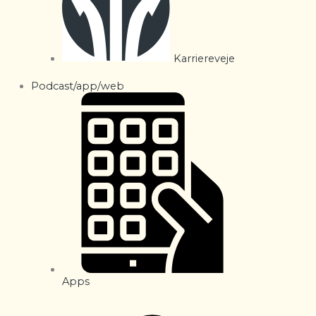
Karriereveje
Podcast/app/web
Apps