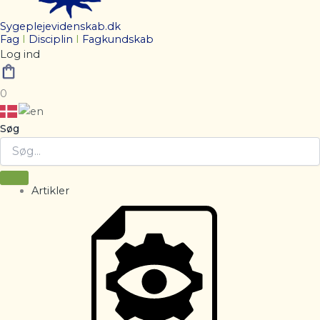
Sygeplejevidenskab.dk
Fag
I
Disciplin
I
Fagkundskab
Log ind
0
Søg
Artikler