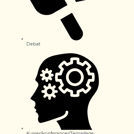
Debat
Kurser/konferencer/Temadage