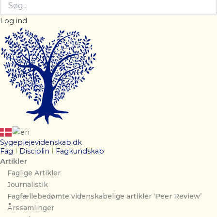
Log ind
Sygeplejevidenskab.dk
Fag
I
Disciplin
I
Fagkundskab
Artikler
Faglige Artikler
Journalistik
Fagfællebedømte videnskabelige artikler ‘Peer Review’
Årssamlinger