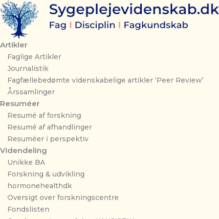
Gå
til
indholdet
Artikler
Faglige Artikler
Journalistik
Fagfællebedømte videnskabelige artikler ‘Peer Review’
Årssamlinger
Resuméer
Resumé af forskning
Resumé af afhandlinger
Resuméer i perspektiv
Videndeling
Unikke BA
Forskning & udvikling
hormonehealthdk
Oversigt over forskningscentre
Fondslisten