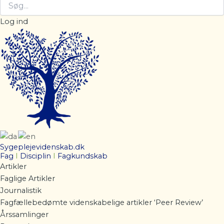
Log ind
Sygeplejevidenskab.dk
Fag
I
Disciplin
I
Fagkundskab
Artikler
Faglige Artikler
Journalistik
Fagfællebedømte videnskabelige artikler ‘Peer Review’
Årssamlinger