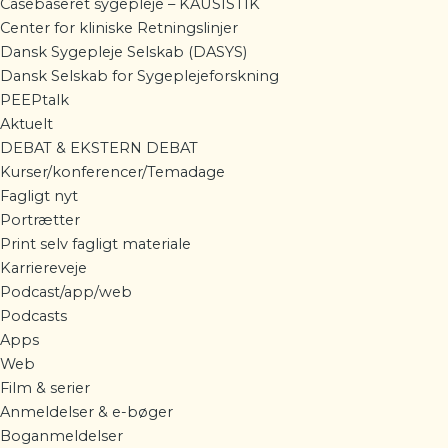
Casebaseret sygepleje – KAUSISTIK
Center for kliniske Retningslinjer
Dansk Sygepleje Selskab (DASYS)
Dansk Selskab for Sygeplejeforskning
PEEPtalk
Aktuelt
DEBAT & EKSTERN DEBAT
Kurser/konferencer/Temadage
Fagligt nyt
Portrætter
Print selv fagligt materiale
Karriereveje
Podcast/app/web
Podcasts
Apps
Web
Film & serier
Anmeldelser & e-bøger
Boganmeldelser