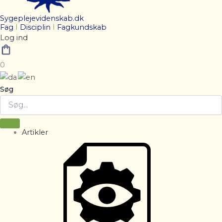
Sygeplejevidenskab.dk
Fag
I
Disciplin
I
Fagkundskab
Log ind
0
Søg
Artikler