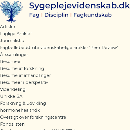
Gå
til
indholdet
Artikler
Faglige Artikler
Journalistik
Fagfællebedømte videnskabelige artikler ‘Peer Review’
Årssamlinger
Resuméer
Resumé af forskning
Resumé af afhandlinger
Resuméer i perspektiv
Videndeling
Unikke BA
Forskning & udvikling
hormonehealthdk
Oversigt over forskningscentre
Fondslisten