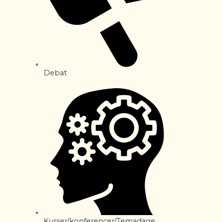
Debat
Kurser/konferencer/Temadage