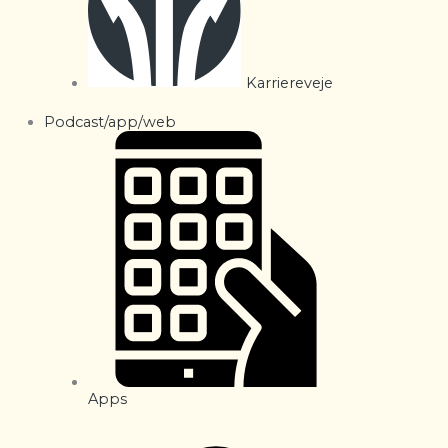
Karriereveje
Podcast/app/web
Apps