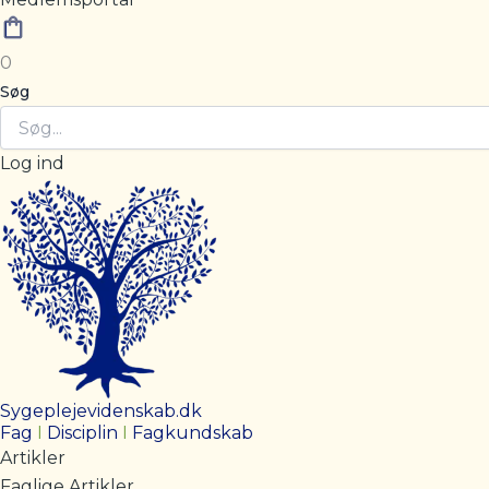
0
Søg
Log ind
Sygeplejevidenskab.dk
Fag
I
Disciplin
I
Fagkundskab
Artikler
Faglige Artikler