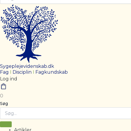
Sygeplejevidenskab.dk
Fag
I
Disciplin
I
Fagkundskab
Log ind
0
Søg
Artikler