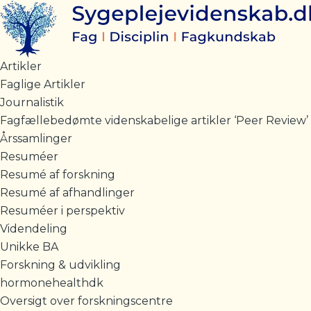
Gå
til
indholdet
Artikler
Faglige Artikler
Journalistik
Fagfællebedømte videnskabelige artikler ‘Peer Review’
Årssamlinger
Resuméer
Resumé af forskning
Resumé af afhandlinger
Resuméer i perspektiv
Videndeling
Unikke BA
Forskning & udvikling
hormonehealthdk
Oversigt over forskningscentre