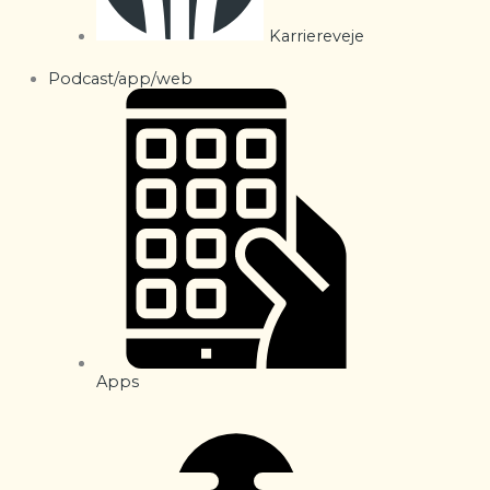
Karriereveje
Podcast/app/web
Apps