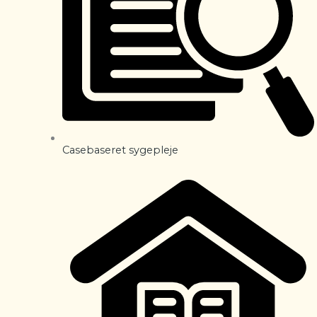
Casebaseret sygepleje