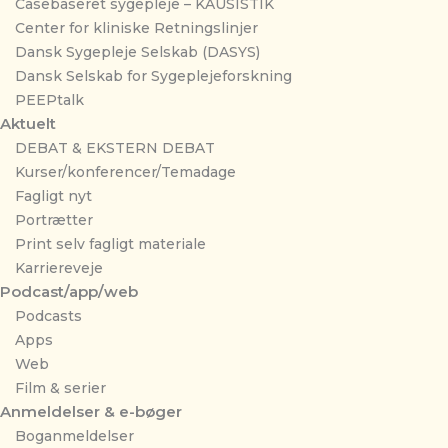
Casebaseret sygepleje – KAUSISTIK
Center for kliniske Retningslinjer
Dansk Sygepleje Selskab (DASYS)
Dansk Selskab for Sygeplejeforskning
PEEPtalk
Aktuelt
DEBAT & EKSTERN DEBAT
Kurser/konferencer/Temadage
Fagligt nyt
Portrætter
Print selv fagligt materiale
Karriereveje
Podcast/app/web
Podcasts
Apps
Web
Film & serier
Anmeldelser & e-bøger
Boganmeldelser