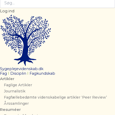
Log ind
Sygeplejevidenskab.dk
Fag
I
Disciplin
I
Fagkundskab
Artikler
Faglige Artikler
Journalistik
Fagfællebedømte videnskabelige artikler ‘Peer Review’
Årssamlinger
Resuméer