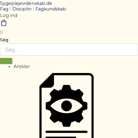
Sygeplejevidenskab.dk
Fag
I
Disciplin
I
Fagkundskab
Log ind
0
Søg
Artikler