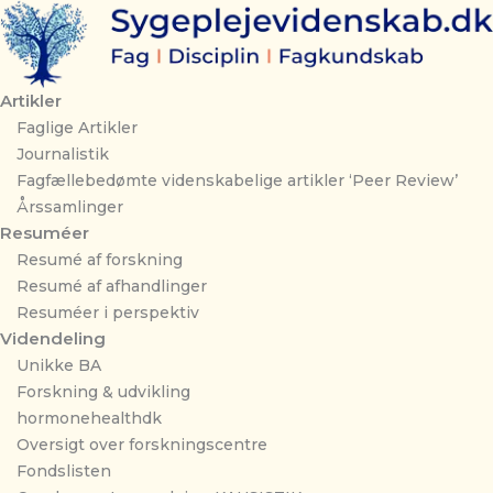
Gå
til
indholdet
Artikler
Faglige Artikler
Journalistik
Fagfællebedømte videnskabelige artikler ‘Peer Review’
Årssamlinger
Resuméer
Resumé af forskning
Resumé af afhandlinger
Resuméer i perspektiv
Videndeling
Unikke BA
Forskning & udvikling
hormonehealthdk
Oversigt over forskningscentre
Fondslisten